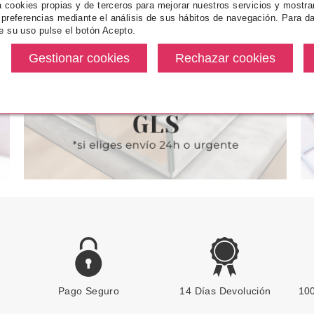
za cookies propias y de terceros para mejorar nuestros servicios y mostra
AIL COLOUR
ESSENCE GEL NAIL COLOUR
ESSENCE G
 preferencias mediante el análisis de sus hábitos de navegación. Para da
 47 PINK INK
ESMALTE DE UÑAS 39 LUCKY
ESMALTE 
e su uso pulse el botón Acepto.
TO HAVE BLUE
W
desde
Pvr 1.99€
desde
Pvr 1.99€
1.65€
1.65€
-17%
-27%
Pago Seguro
ESSENCE
14 Días Devolución
100
ESSENCE FRENCH MANICURE