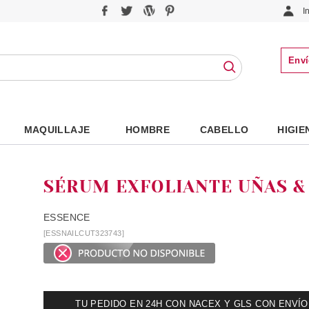
I
Enví
MAQUILLAJE
HOMBRE
CABELLO
HIGIE
SÉRUM EXFOLIANTE UÑAS &
ESSENCE
[ESSNAILCUT323743]
TU PEDIDO EN 24H CON NACEX Y GLS CON ENVÍO UR