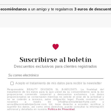
LÁPIZ PARA MANICURA
FRANCESA
ecomiéndanos
a un amigo y te regalamos
3 euros de descuen
Pvr 1.69€
desde
1.40€
-17%
Suscribirse al boletín
Descuentos exclusivos para clientes registrados
Acepto el tratamiento de mis datos para recibir la newsletter
Responsable: BEAUTY DIVISION SL B-66515875. La finalidad del
tratamiento de los datos para la que usted da su consentimiento será la de
proporcionar contenido comercial y descuentos exclusivos. Los datos
proporcionados se conservarán mientras no solicite el cese de la actividad y
no se cederán a terceros, salvo obligación legal. Puede contactar con
nosotros a través de info@lacentraldelperfume.com y
anna@lacentraldelperfume.com. Ud. tiene derecho a acceder, rectificar y
suprimir los datos, así como otros derechos, puede consultar la información
adicional y detallada en nuestra
Política de Privacidad
.