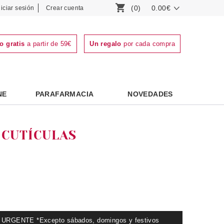
(0)
0.00€
niciar sesión
Crear cuenta
o gratis
a partir de 59€
Un regalo
por cada compra
NE
PARAFARMACIA
NOVEDADES
 CUTÍCULAS
GENTE *Excepto sábados, domingos y festivos