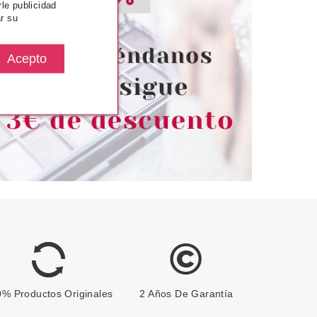
rle publicidad
EL NAIL POLISH
ESSENCE UÑAS GRAN
r su
DE UÑAS 81 SO
PIGMENTACION COLOUR
HAT ?
BOOST HIGH PIGMENT 08
INSTANT PARTY
desde
Pvr 2.29€
desde
1.45€
1.55€
-32%
% Productos Originales
2 Años De Garantía