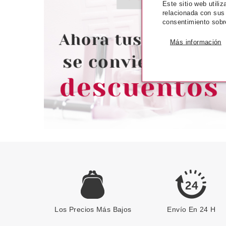
Este sitio web utili
ESSENCE THE NAIL BALM
ESSENCE GEL N
relacionada con sus
BÁLSAMO NUTRITIVO PARA
ESMALTE DE UÑAS
consentimiento sobr
UÑAS 8 ML
Pvr 2.49€
desde
Pvr 1.99€
Más información
1.99€
-20%
-17%
Los Precios Más Bajos
Envío En 24 H