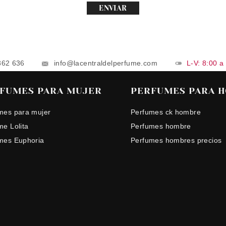
ENVIAR
862 636
info@lacentraldelperfume.com
L-V: 8:00 a
FUMES PARA MUJER
PERFUMES PARA 
mes para mujer
Perfumes ck hombre
me Lolita
Perfumes hombre
mes Euphoria
Perfumes hombres precios