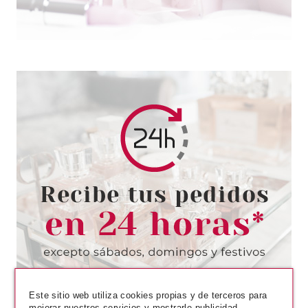
ESSENCE
ESSENCE HARLEY QUINN
PACK DE TRES COLETEROS
Pvr 4.49€
desde
3.90€
-13%
Este sitio web utiliza cookies propias y de terceros para
mejorar nuestros servicios y mostrarle publicidad