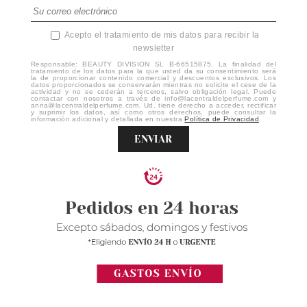
Acepto el tratamiento de mis datos para recibir la
newsletter
Responsable: BEAUTY DIVISION SL B-66515875. La finalidad del
tratamiento de los datos para la que usted da su consentimiento será
la de proporcionar contenido comercial y descuentos exclusivos. Los
datos proporcionados se conservarán mientras no solicite el cese de la
actividad y no se cederán a terceros, salvo obligación legal. Puede
contactar con nosotros a través de info@lacentraldelperfume.com y
anna@lacentraldelperfume.com. Ud. tiene derecho a acceder, rectificar
y suprimir los datos, así como otros derechos, puede consultar la
información adicional y detallada en nuestra
Política de Privacidad
.
ENVIAR