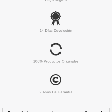
ESSENCE
ESSENCE XMAS KISSES DUO
14 Días Devolución
DE ESPONJAS
Pvr 4.89€
desde
4.25€
-13%
100% Productos Originales
2 Años De Garantía