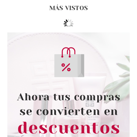
MÁS VISTOS
ESSENCE
ESSENCE JURASSIC WORLD
PULSERA
Pvr 2.49€
desde
1.89€
-24%