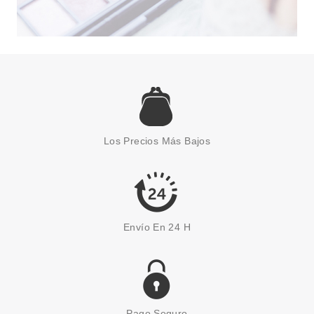
ESSENCE
ESSENCE JUICY BOMB
TROPICAL DROP BRUMA
CORPORAL 106 LYCHEE LIVIN
Los Precios Más Bajos
100 ML
Pvr 4.59€
desde
3.96€
-14%
Envío En 24 H
Pago Seguro