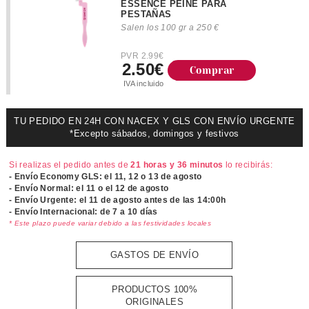
ESSENCE PEINE PARA
PESTAÑAS
Salen los 100 gr a 250 €
PVR 2.99€
2.50€
Comprar
IVA incluido
TU PEDIDO EN 24H CON NACEX Y GLS CON ENVÍO URGENTE
*Excepto sábados, domingos y festivos
Si realizas el pedido antes de
21 horas y 36 minutos
lo recibirás:
- Envío Economy GLS: el
11, 12 o 13 de agosto
- Envío Normal: el
11 o el 12 de agosto
- Envío Urgente: el
11 de agosto antes de las 14:00h
- Envío Internacional: de 7 a 10 días
* Este plazo puede variar debido a las festividades locales
GASTOS DE ENVÍO
PRODUCTOS 100%
ORIGINALES