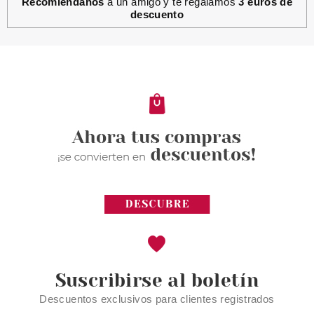
Recomiéndanos
a un amigo y te regalamos
3 euros de
descuento
ESSENCE
ESSENCE DISNEY PRINCESS
PESTAÑAS POSTIZAS MULÁN
03 LOYALTY
Pvr 3.79€
desde
2.50€
-34%
Suscribirse al boletín
Descuentos exclusivos para clientes registrados