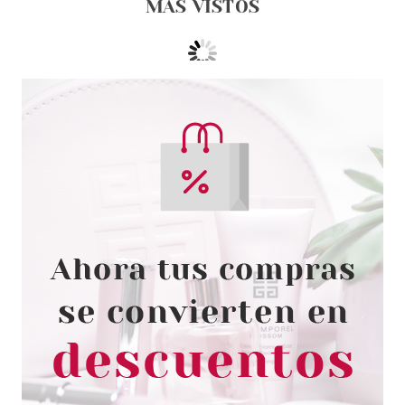
MÁS VISTOS
ESSENCE
ESSENCE JUICY BOMB
TROPICAL DROP BRUMA
CORPORAL 108 PINEAPPLE
PARADISE 100 ML
Pvr 4.59€
desde
3.96€
-14%