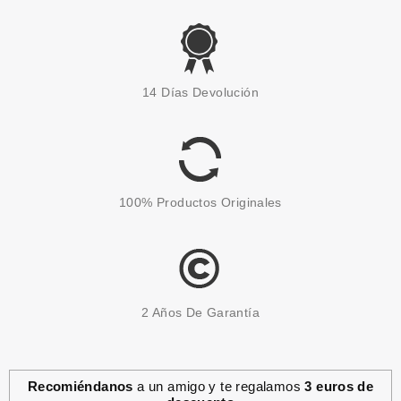
ESSENCE
ESSENCE DISNEY PRINCESS
14 Días Devolución
PINCEL PARA DIFUMINAR
TIANA
Pvr 2.99€
desde
1.90€
-36%
100% Productos Originales
2 Años De Garantía
Recomiéndanos
a un amigo y te regalamos
3 euros de