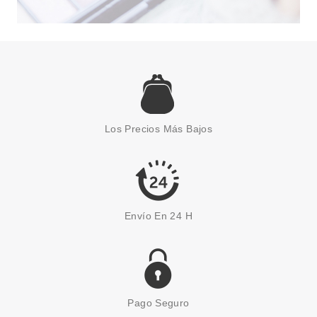
ESSENCE
ESSENCE JUICY BOMB
TROPICAL DROP BRUMA
CORPORAL 109 COCONUT
Los Precios Más Bajos
CRUSH 100 ML
Pvr 4.59€
desde
3.96€
-14%
Envío En 24 H
Pago Seguro