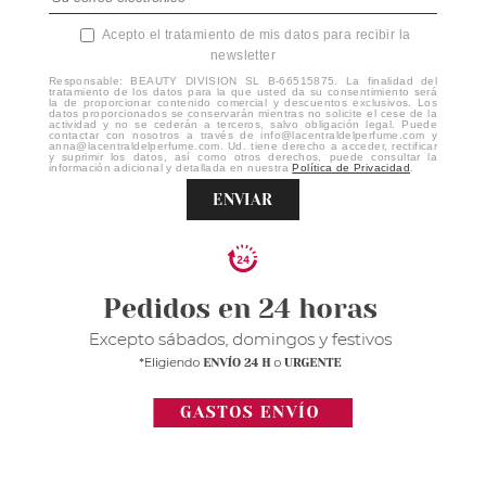
Acepto el tratamiento de mis datos para recibir la
newsletter
Responsable: BEAUTY DIVISION SL B-66515875. La finalidad del
tratamiento de los datos para la que usted da su consentimiento será
la de proporcionar contenido comercial y descuentos exclusivos. Los
datos proporcionados se conservarán mientras no solicite el cese de la
actividad y no se cederán a terceros, salvo obligación legal. Puede
contactar con nosotros a través de info@lacentraldelperfume.com y
anna@lacentraldelperfume.com. Ud. tiene derecho a acceder, rectificar
y suprimir los datos, así como otros derechos, puede consultar la
información adicional y detallada en nuestra
Política de Privacidad
.
ENVIAR