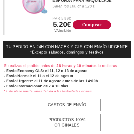
ESPONJA PARA MAQUILLAJE
Salen los 100 gr a 520 €
PVR 5.99€
5.20€
Comprar
IVA incluido
TU PEDIDO EN 24H CON NACEX Y GLS CON ENVÍO URGENTE
*Excepto sábados, domingos y festivos
Si realizas el pedido antes de
28 horas y 10 minutos
lo recibirás:
- Envío Economy GLS: el
11, 12 o 13 de agosto
- Envío Normal: el
11 o el 12 de agosto
- Envío Urgente: el
11 de agosto antes de las 14:00h
- Envío Internacional: de 7 a 10 días
* Este plazo puede variar debido a las festividades locales
GASTOS DE ENVÍO
PRODUCTOS 100%
ORIGINALES