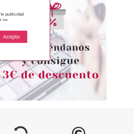
rle publicidad
r su
SENCE
ESSENCE
ISNEY MICKEY &
ESSENCE FEELIN' COMFY
BROCHA PARA
ESPONJA DE MAQUILLAJE
E EN CREMA
GIGANTE
desde
Pvr 5.49€
desde
4.78€
4.60€
-16%