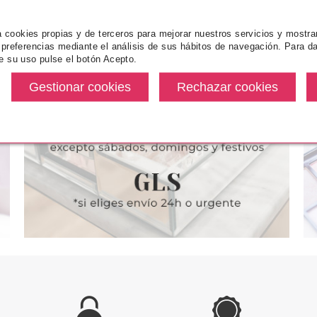
za cookies propias y de terceros para mejorar nuestros servicios y mostra
 preferencias mediante el análisis de sus hábitos de navegación. Para da
NCE
ESSENCE
ES
e su uso pulse el botón Acepto.
ICY BOMB
ESSENCE JUICY BOMB
ESSENCE D
OP BRUMA
TROPICAL DROP BRUMA
FRIENDS 
 PINEAPPLE
CORPORAL 106 LYCHEE LIVIN
COLORET
100 ML
100 ML
desde
Pvr 4.59€
desde
Pvr 6.29€
3.96€
3.96€
-14%
-24%