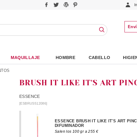
I
Enví
MAQUILLAJE
HOMBRE
CABELLO
HIGIE
NTOS
BRUSH IT LIKE IT'S ART PI
ESSENCE
[ESBRUS512086]
ESSENCE BRUSH IT LIKE IT'S ART PIN
DIFUMINADOR
Salen los 100 gr a 255 €