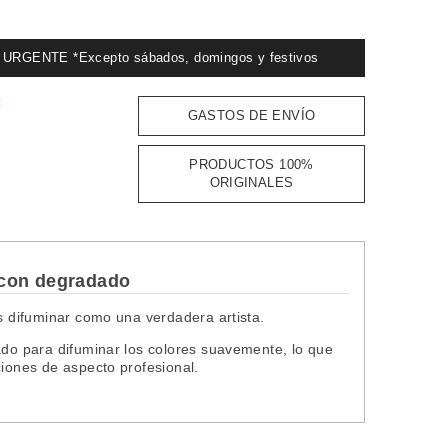
GENTE *Excepto sábados, domingos y festivos
:
GASTOS DE ENVÍO
PRODUCTOS 100%
ORIGINALES
 con degradado
ás difuminar como una verdadera artista.
ado para difuminar los colores suavemente, lo que
ciones de aspecto profesional.