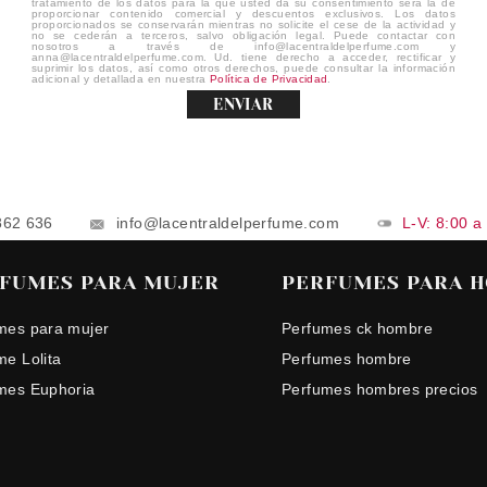
tratamiento de los datos para la que usted da su consentimiento será la de
proporcionar contenido comercial y descuentos exclusivos. Los datos
proporcionados se conservarán mientras no solicite el cese de la actividad y
no se cederán a terceros, salvo obligación legal. Puede contactar con
nosotros a través de info@lacentraldelperfume.com y
anna@lacentraldelperfume.com. Ud. tiene derecho a acceder, rectificar y
suprimir los datos, así como otros derechos, puede consultar la información
adicional y detallada en nuestra
Política de Privacidad
.
ENVIAR
862 636
info@lacentraldelperfume.com
L-V: 8:00 a
FUMES PARA MUJER
PERFUMES PARA 
mes para mujer
Perfumes ck hombre
me Lolita
Perfumes hombre
mes Euphoria
Perfumes hombres precios