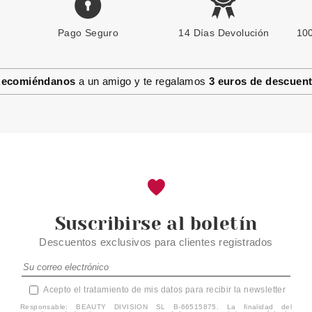
Pago Seguro
ESSENCE
14 Días Devolución
100
ESSENCE DUO DE PULSERAS
NUTS ABOUT YOU
ecomiéndanos
a un amigo y te regalamos
3 euros de descuen
Pvr 3.79€
desde
3.25€
-14%
Suscribirse al boletín
Descuentos exclusivos para clientes registrados
Acepto el tratamiento de mis datos para recibir la newsletter
Responsable: BEAUTY DIVISION SL B-66515875. La finalidad del