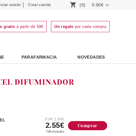
(0)
0.00€
niciar sesión
Crear cuenta
o gratis
a partir de 59€
Un regalo
por cada compra
NE
PARAFARMACIA
NOVEDADES
NCEL DIFUMINADOR
PVR 2.99€
CEL
2.55€
Comprar
IVA incluido