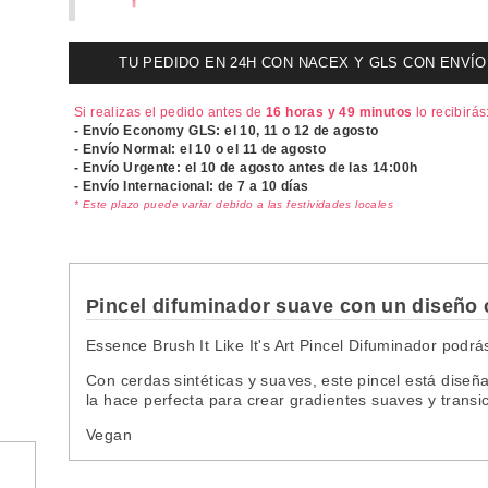
TU PEDIDO EN 24H CON NACEX Y GLS CON ENVÍO UR
Si realizas el pedido antes de
16 horas y 49 minutos
lo recibirás
- Envío Economy GLS: el
10, 11 o 12 de agosto
- Envío Normal: el
10 o el 11 de agosto
- Envío Urgente: el
10 de agosto antes de las 14:00h
- Envío Internacional: de 7 a 10 días
* Este plazo puede variar debido a las festividades locales
Pincel difuminador suave con un diseño
Essence Brush It Like It's Art Pincel Difuminador podr
Con cerdas sintéticas y suaves, este pincel está diseñ
la hace perfecta para crear gradientes suaves y transi
Vegan