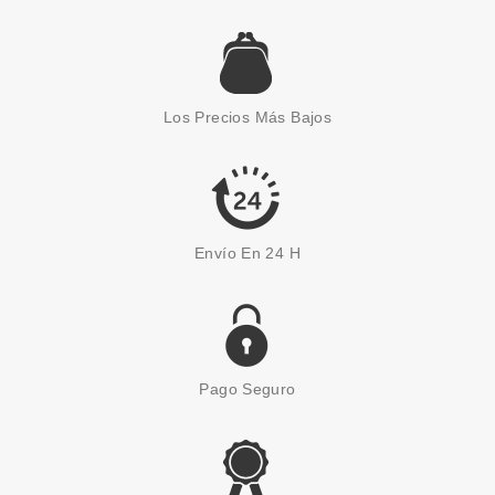
ESSENCE
ESSENCE GET YOUR GLITTER
ON! LOOSE GLITTER 09
Los Precios Más Bajos
COOPER QUEEN
Pvr 3.99€
desde
2.25€
-44%
Envío En 24 H
Pago Seguro
ESSENCE