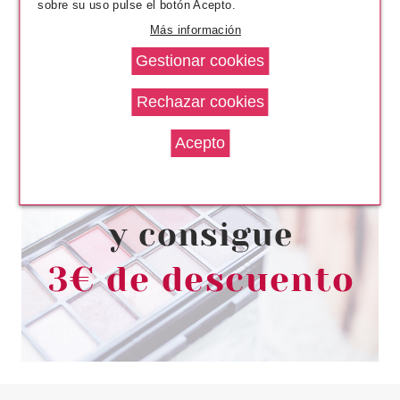
sobre su uso pulse el botón Acepto.
Más información
ESSENCE
ESSENCE SEPARADOR DE
DEDOS ALOHA, BABES!
Pvr 3.79€
desde
3.15€
-17%