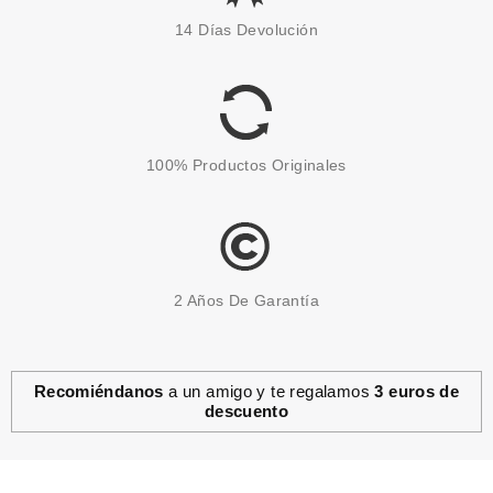
ESSENCE GET YOUR GLITTER
14 Días Devolución
ON! LOOSE GLITTER 02 SUPER
GIRL
Pvr 3.99€
desde
2.50€
-37%
100% Productos Originales
2 Años De Garantía
Recomiéndanos
a un amigo y te regalamos
3 euros de
descuento
ESSENCE
ESSENCE GET YOUR GLITTER
ON! BODY TATTOOS