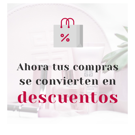
ESSENCE
ESSENCE DISNEY PRINCESS
PESTAÑAS POSTIZAS
RAPUNZEL 01 KINDNESS
Pvr 3.79€
desde
2.60€
-31%