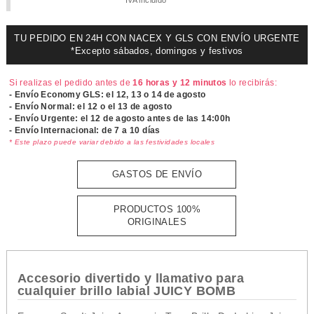
IVA incluido
TU PEDIDO EN 24H CON NACEX Y GLS CON ENVÍO URGENTE
*Excepto sábados, domingos y festivos
Si realizas el pedido antes de
16 horas y 12 minutos
lo recibirás:
- Envío Economy GLS: el
12, 13 o 14 de agosto
- Envío Normal: el
12 o el 13 de agosto
- Envío Urgente: el
12 de agosto antes de las 14:00h
- Envío Internacional: de 7 a 10 días
* Este plazo puede variar debido a las festividades locales
GASTOS DE ENVÍO
PRODUCTOS 100%
ORIGINALES
Accesorio divertido y llamativo para
cualquier brillo labial JUICY BOMB