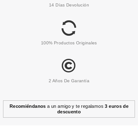
ESSENCE EXFOLIANTE LABIAL
14 Días Devolución
LIP SWIRL 8 GR
Pvr 3.59€
desde
3.10€
-14%
Avisarme
100% Productos Originales
2 Años De Garantía
Recomiéndanos
a un amigo y te regalamos
3 euros de
descuento
ESSENCE
ESSENCE EMILY IN PARIS
PARCHES HIDROGEL
CONTORNO DE OJOS
Pvr 2.49€
desde