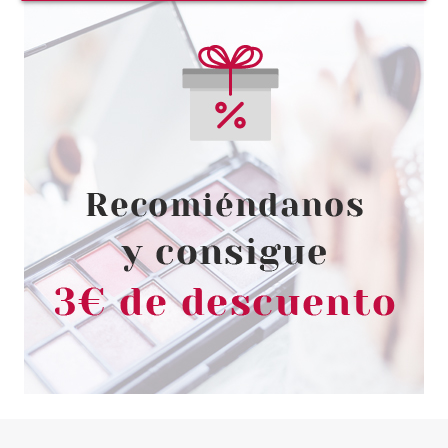
ESSENCE
ESSENCE HELLO GOOD STUFF!
HYDRO GEL 48h INTENSE
SERUM FACIAL 30 ML
Pvr 4.99€
desde
4.10€
-18%