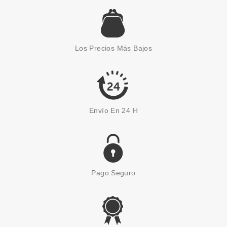
ESSENCE
ESSENCE UP MASCARILLA
FACIAL HOLO PEEL-OFF 50 ML
Los Precios Más Bajos
Pvr 5.49€
desde
4.75€
-13%
Envío En 24 H
Pago Seguro
ESSENCE