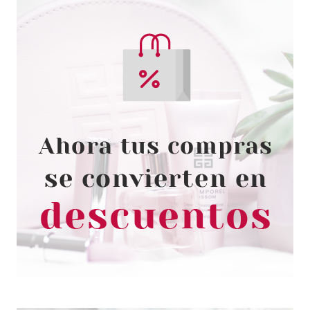
ESSENCE
ESSENCE DISNEY VILLAINS
CREMA DE MANOS URSULA 75
ML
Pvr 3.19€
desde
2.54€
-20%