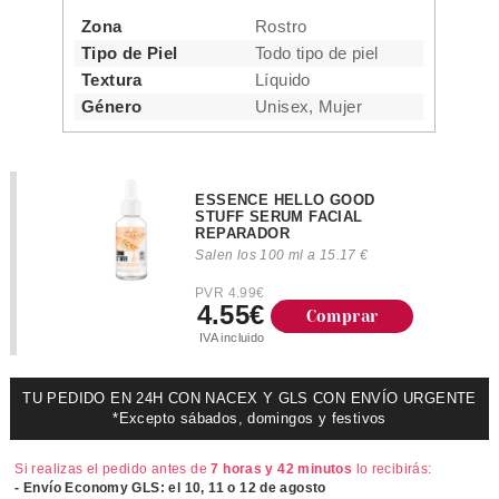
Zona
Rostro
Tipo de Piel
Todo tipo de piel
Textura
Líquido
Género
Unisex, Mujer
ESSENCE HELLO GOOD
STUFF SERUM FACIAL
REPARADOR
Salen los 100 ml a 15.17 €
PVR 4.99€
4.55€
Comprar
IVA incluido
TU PEDIDO EN 24H CON NACEX Y GLS CON ENVÍO URGENTE
*Excepto sábados, domingos y festivos
Si realizas el pedido antes de
7 horas y 42 minutos
lo recibirás:
- Envío Economy GLS: el
10, 11 o 12 de agosto