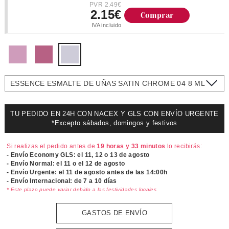
PVR 2.49€
2.15€
Comprar
IVA incluido
ESSENCE ESMALTE DE UÑAS SATIN CHROME 04 8 ML
TU PEDIDO EN 24H CON NACEX Y GLS CON ENVÍO URGENTE
*Excepto sábados, domingos y festivos
Si realizas el pedido antes de
19 horas y 33 minutos
lo recibirás:
- Envío Economy GLS: el
11, 12 o 13 de agosto
- Envío Normal: el
11 o el 12 de agosto
- Envío Urgente: el
11 de agosto antes de las 14:00h
- Envío Internacional: de 7 a 10 días
* Este plazo puede variar debido a las festividades locales
GASTOS DE ENVÍO