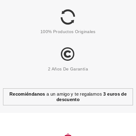
TO HAVE BLUE
Pvr 1.99€
desde
1.65€
-17%
100% Productos Originales
2 Años De Garantía
Recomiéndanos
a un amigo y te regalamos
3 euros de
descuento
ESSENCE
ESSENCE MINI ESMALTE DE
UÑAS CRAZY CRACKING 04
Pvr 1.29€
desde
1.12€
-13%