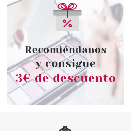
ESSENCE
ESSENCE UÑAS POSTIZAS
NAILS IN STYLE 14 ROSE AND
SHINE
Pvr 3.79€
desde
3.15€
-17%