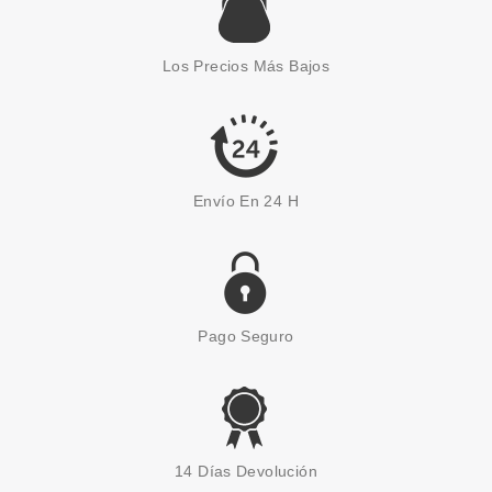
ESSENCE
ESSENCE GEL NAIL COLOUR
ESMALTE DE UÑAS 08 THE
Los Precios Más Bajos
FINAL ROSE
Pvr 1.99€
desde
1.65€
-17%
Envío En 24 H
Pago Seguro
ESSENCE
ESSENCE GEL NAIL COLOUR
14 Días Devolución
ESMALTE DE UÑAS 39 LUCKY