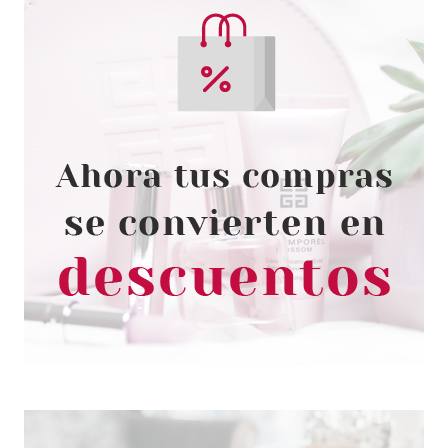
ESSENCE
ESSENCE GEL NAIL COLOUR
ESMALTE DE UÑAS 30 NUDE
TO KNOW
Pvr 1.99€
desde
1.72€
-14%