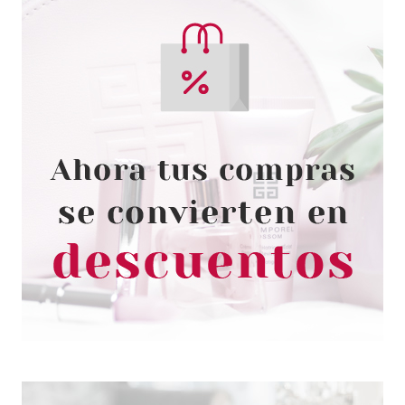
ESSENCE
ESSENCE BRONCEADOR
LIQUIDO BABY GOT BRONZE 20
SUNKISSEDF SWEETY 10 ML
Pvr 4.19€
desde
3.40€
-19%