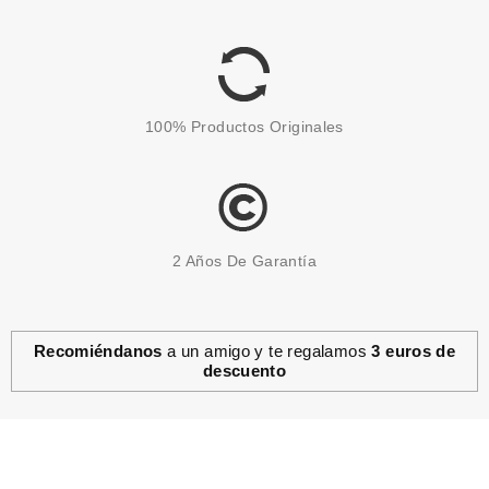
Pvr 7.99€
desde
4.50€
-44%
100% Productos Originales
2 Años De Garantía
Recomiéndanos
a un amigo y te regalamos
3 euros de
descuento
ESSENCE
ESSENCE BABY GOT GLOW
ILUMINADOR LÍQUIDO 20
Pvr 4.19€
desde