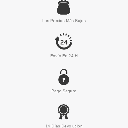
ESSENCE
ESSENCE FEELIN' COMFY DUO
DE COLORETES EN BÁLSAMO
Los Precios Más Bajos
3.9 GR
Pvr 3.89€
desde
3.25€
-16%
Envío En 24 H
Pago Seguro
ESSENCE
ESSENCE MIX & MATCH YOUR
14 Días Devolución
LOOK PALETTE