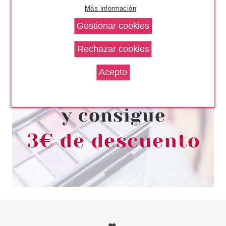
Más información
ESSENCE
ESSENCE JUICY BOMB PARTY
COLORETE EN GELATINA 01
CASSIS CRUSH
Pvr 3.19€
desde
2.75€
-14%