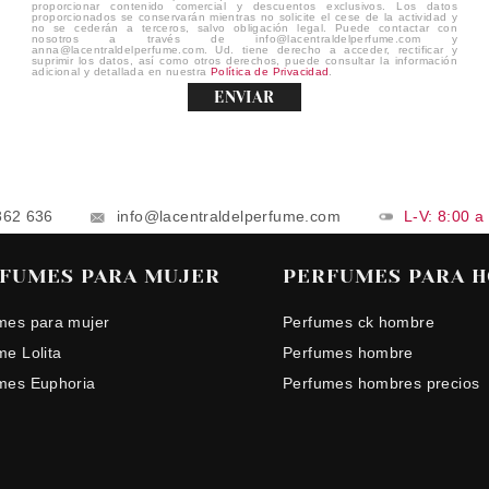
proporcionar contenido comercial y descuentos exclusivos. Los datos
proporcionados se conservarán mientras no solicite el cese de la actividad y
no se cederán a terceros, salvo obligación legal. Puede contactar con
nosotros a través de info@lacentraldelperfume.com y
anna@lacentraldelperfume.com. Ud. tiene derecho a acceder, rectificar y
suprimir los datos, así como otros derechos, puede consultar la información
adicional y detallada en nuestra
Política de Privacidad
.
ENVIAR
862 636
info@lacentraldelperfume.com
L-V: 8:00 a
FUMES PARA MUJER
PERFUMES PARA 
mes para mujer
Perfumes ck hombre
me Lolita
Perfumes hombre
mes Euphoria
Perfumes hombres precios