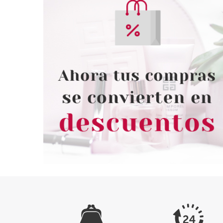
CHRISTIAN DIOR
CHRISTIA
CHRISTIAN DIOR FAHRENHEIT
CHRISTIAN 
SHOWER GEL 200 ML
SAUVAGE AFT
LOTION 1
Pvr 34.50€
desde
Pvr 62.80€
29.08€
5
-16%
-6%