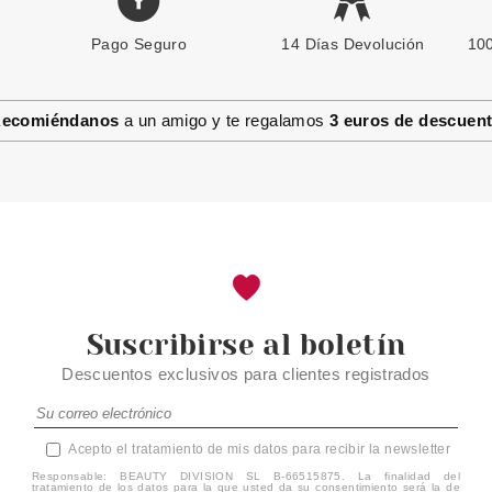
Pago Seguro
CHRISTIAN DIOR
14 Días Devolución
100
CHRISTIAN DIOR EAU
SAUVAGE EDT 400 ML FLAKON
NO VAPO
ecomiéndanos
a un amigo y te regalamos
3 euros de descuen
Pvr 195.00€
desde
179.95€
-8%
Suscribirse al boletín
Descuentos exclusivos para clientes registrados
Acepto el tratamiento de mis datos para recibir la newsletter
Responsable: BEAUTY DIVISION SL B-66515875. La finalidad del
tratamiento de los datos para la que usted da su consentimiento será la de