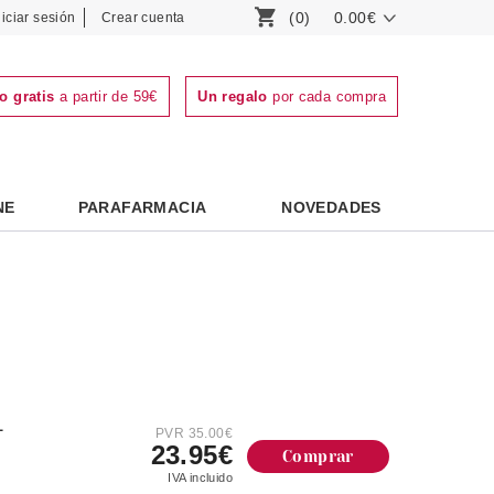
(0)
0.00€
niciar sesión
Crear cuenta
o gratis
a partir de 59€
Un regalo
por cada compra
NE
PARAFARMACIA
NOVEDADES
L
PVR 35.00€
23.95€
Comprar
IVA incluido