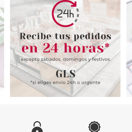
N DIOR
CHRISTIAN DIOR
CHRIS
DIOR EAU
CHRISTIAN DIOR HIGHER
CHRISTIAN
ER SHAVE
ENERGY EDT 100 ML
AFTER SHA
00 ML
desde
Pvr 94.00€
desde
Pvr 59.00€
8.75€
65.95€
-30%
-49%