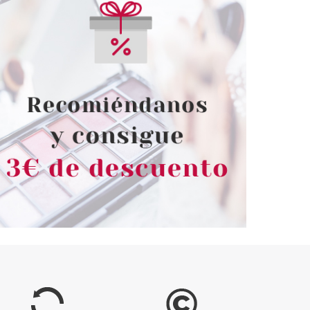
TIAN DIOR
CHRISTIAN DIOR
 DIOR SAUVAGE
CHRISTIAN DIOR EAU
VE BALSAMO 100
SAUVAGE DEO VAPO 150 ML
ML
desde
Pvr 33.00€
desde
29.99€
22.84€
-31%