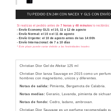
TU PEDIDO EN 24H CON NACEX Y GLS CON ENVÍO UR
Si realizas el pedido antes de
7 horas y 48 minutos
lo recibirás:
- Envío Economy GLS: el
10, 11 o 12 de agosto
- Envío Normal: el
10 o el 11 de agosto
- Envío Urgente: el
10 de agosto antes de las 14:00h
- Envío Internacional: de 7 a 10 días
* Este plazo puede variar debido a las festividades locales
Christian Dior Gel de Afeitar 125 ml
Christian Dior lanza Sauvage en 2015 como un perfum
hombres con magnetismo, unicos y diferentes.
Notas de salida:
Pimienta, Bergamota de Calabria.
Notas medias:
Geranio, Lavanda, pimienta de sichuan, 
Notas de fondo:
Cedro, ladano, ambroxan.
Christian Dior Sauvage es un perfume recomendado para