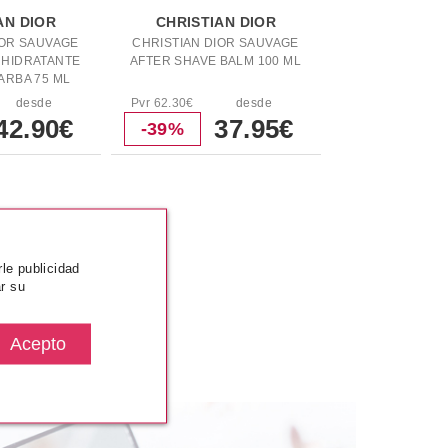
AN DIOR
CHRISTIAN DIOR
IOR SAUVAGE
CHRISTIAN DIOR SAUVAGE
 HIDRATANTE
AFTER SHAVE BALM 100 ML
ARBA 75 ML
desde
Pvr 62.30€
desde
42.90€
37.95€
-39%
MÁS VISTOS
rle publicidad
r su