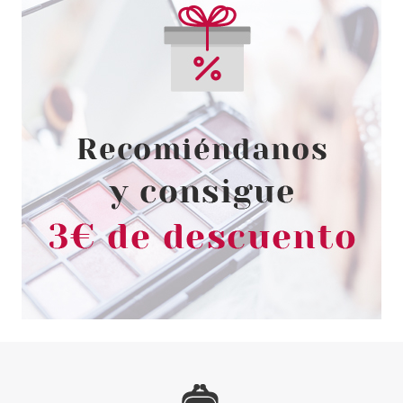
CHRISTIAN DIOR
CHRISTIAN DIOR POISON GIRL
EDP 50 ML
Pvr 92.50€
desde
65.99€
-29%