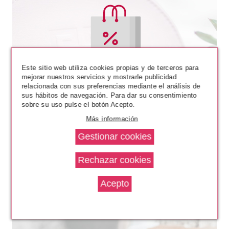
Este sitio web utiliza cookies propias y de terceros para
mejorar nuestros servicios y mostrarle publicidad
relacionada con sus preferencias mediante el análisis de
sus hábitos de navegación. Para dar su consentimiento
sobre su uso pulse el botón Acepto.
Más información
CHRISTIAN DIOR
CHRISTIAN DIOR POISON GIRL
EDT 30 ML
Pvr 59.00€
desde
55.95€
-5%