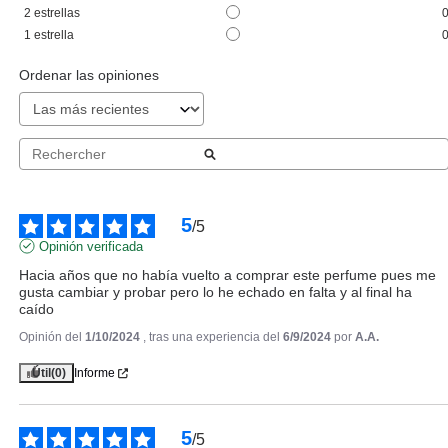
2
estrellas
Pvr 111.00€
desde
1
estrella
87.52€
-21%
Ordenar las opiniones
5
/
5
Opinión verificada
Hacia años que no había vuelto a comprar este perfume pues me 
gusta cambiar y probar pero lo he echado en falta y al final ha 
caído
Opinión del
1/10/2024
, tras una experiencia del
6/9/2024
por
A.A.
CHRISTIAN DIOR
CHRISTIAN DIOR POISON GIRL
Útil
(0)
Informe
EDT 50 ML
Pvr 78.00€
desde
5
/
5