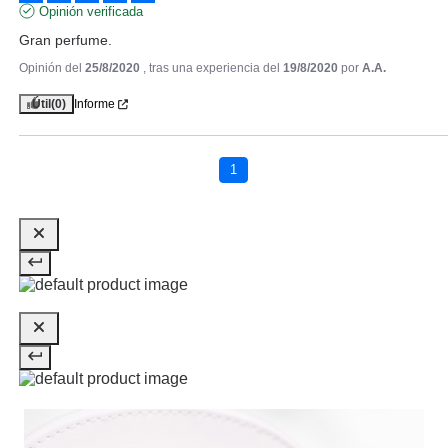
69.95€
-10%
Opinión verificada
Gran perfume.
Opinión del
25/8/2020
, tras una experiencia del
19/8/2020
por
A.A.
Útil
(0)
Informe
1
CHRISTIAN DIOR
CHRISTIAN DIOR POISON GIRL
UNEXPECTED ROLLER-PEARL
EDT 20 ML
Pvr 47.35€
desde
25.67€
-46%