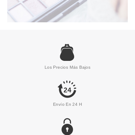
Los Precios Más Bajos
Envío En 24 H