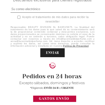
Descuentos exclusivos para clientes registrados
Acepto el tratamiento de mis datos para recibir la
newsletter
Responsable: BEAUTY DIVISION SL B-66515875. La finalidad del
tratamiento de los datos para la que usted da su consentimiento será
la de proporcionar contenido comercial y descuentos exclusivos. Los
datos proporcionados se conservarán mientras no solicite el cese de la
actividad y no se cederán a terceros, salvo obligación legal. Puede
contactar con nosotros a través de info@lacentraldelperfume.com y
anna@lacentraldelperfume.com. Ud. tiene derecho a acceder, rectificar
y suprimir los datos, así como otros derechos, puede consultar la
información adicional y detallada en nuestra
Política de Privacidad
.
ENVIAR