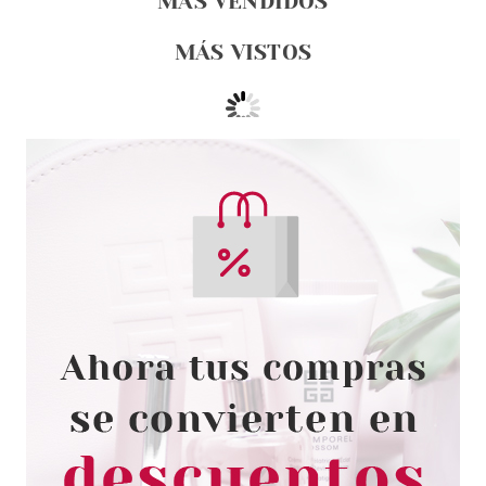
MÁS VENDIDOS
MÁS VISTOS
DAVIDOFF
DAVIDOFF HOT WATER EDT 110
ML
Pvr 72.15€
desde
19.99€
-72%