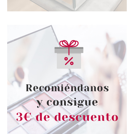
CLARINS
CLARINS SELF TANNING MILKY
LOTION 125 ML
Pvr 29.50€
desde
23.45€
-21%