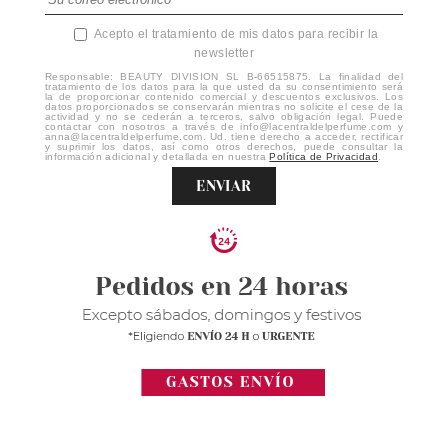
Acepto el tratamiento de mis datos para recibir la
newsletter
Responsable: BEAUTY DIVISION SL B-66515875. La finalidad del
tratamiento de los datos para la que usted da su consentimiento será
la de proporcionar contenido comercial y descuentos exclusivos. Los
datos proporcionados se conservarán mientras no solicite el cese de la
actividad y no se cederán a terceros, salvo obligación legal. Puede
contactar con nosotros a través de info@lacentraldelperfume.com y
anna@lacentraldelperfume.com. Ud. tiene derecho a acceder, rectificar
y suprimir los datos, así como otros derechos, puede consultar la
información adicional y detallada en nuestra
Política de Privacidad
.
ENVIAR