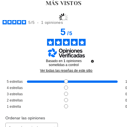
MÁS VISTOS
5
/
5
-
1
opiniones
5
/
5
Basado en
1
opiniones
sometidas a control
Ver todas las reseñas de este sitio
5
estrellas
CLARINS
4
estrellas
CLARINS SELF TAN RADIANCE-
3
estrellas
PLUS GOLDEN GLOW
2
estrellas
BOOSTER CORPS 30 ML
Pvr 42.00€
desde
1
estrella
26.95€
-36%
Ordenar las opiniones