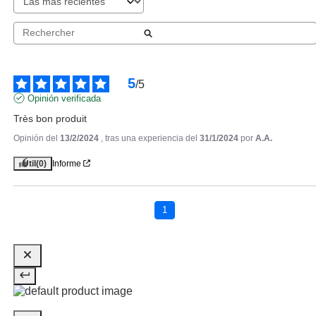
5
/
5
Opinión verificada
Très bon produit
Opinión del
13/2/2024
, tras una experiencia del
31/1/2024
por
A.A.
Útil
(0)
Informe
CLARINS
CLARINS SOLAR AGUA EN
BRUMA CORPORAL SPF50+ 150
1
ML
Pvr 35.50€
desde
21.20€
-40%