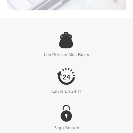
CLARINS
CLARINS UV PLUS
ANTIPOLUCION ECRAN MULTI-
PROTECTION HYDRATANT SPF
50 30 ML
Pvr 56.00€
desde
35.90€
-36%
Los Precios Más Bajos
Envío En 24 H
Pago Seguro