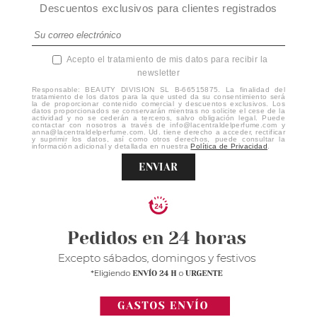
Descuentos exclusivos para clientes registrados
Acepto el tratamiento de mis datos para recibir la
newsletter
Responsable: BEAUTY DIVISION SL B-66515875. La finalidad del
tratamiento de los datos para la que usted da su consentimiento será
la de proporcionar contenido comercial y descuentos exclusivos. Los
datos proporcionados se conservarán mientras no solicite el cese de la
actividad y no se cederán a terceros, salvo obligación legal. Puede
contactar con nosotros a través de info@lacentraldelperfume.com y
anna@lacentraldelperfume.com. Ud. tiene derecho a acceder, rectificar
y suprimir los datos, así como otros derechos, puede consultar la
información adicional y detallada en nuestra
Política de Privacidad
.
ENVIAR