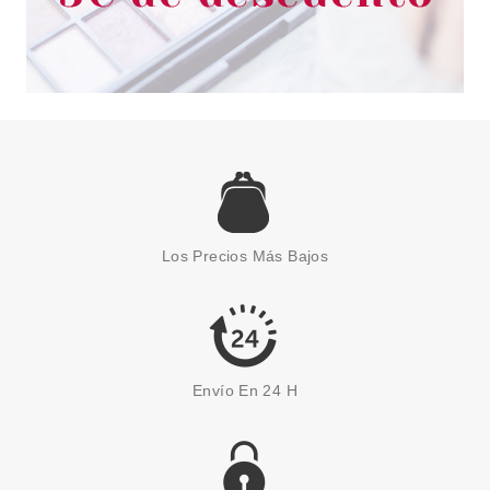
CLARINS
CLARINS DOUBLE SERUM 9 75
ML
Los Precios Más Bajos
Pvr 177.00€
desde
107.50€
-39%
Envío En 24 H