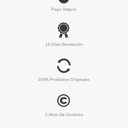
Pago Seguro
CLARINS
CLARINS DOUBLE SERUM 9 50
14 Días Devolución
ML
Pvr 147.00€
desde
78.50€
-47%
100% Productos Originales
2 Años De Garantía