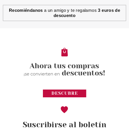
Recomiéndanos
a un amigo y te regalamos
3 euros de
descuento
CLARINS
CLARINS HUILE LOTUS 30ML
Pvr 46.50€
desde
33.99€
-27%
Suscribirse al boletín