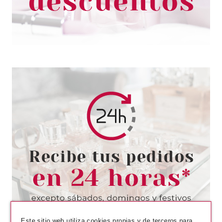
29.90€
-29%
SISLEY
SISLEY PHYTO HYDRA TEINT
HIDRATANTE CON COLOR SPF
15 03 GOLDEN 40 ML
Pvr 97.00€
desde
77.94€
-20%
Este sitio web utiliza cookies propias y de terceros para