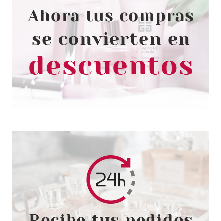
PAYOT
PAYOT TRATAMIENTO
NUTRITIVO DE MANOS 50 ML
Pvr 36.00€
desde
9.25€
-74%
PAYOT
PAYOT TECHNI LISS CICA