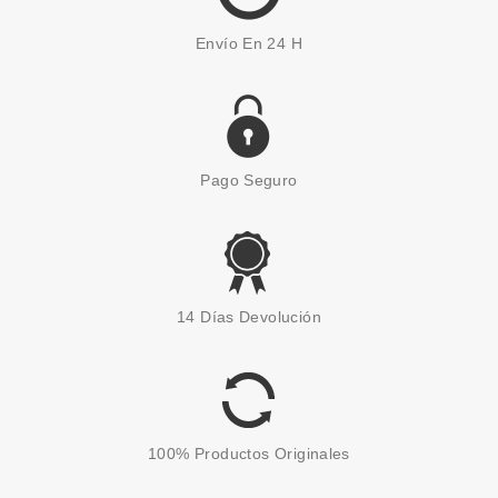
Envío En 24 H
Pago Seguro
PAYOT
PAYOT DERMFORCE MASQUE
14 Días Devolución
50ML
Pvr 58.00€
desde
24.95€
-57%
100% Productos Originales