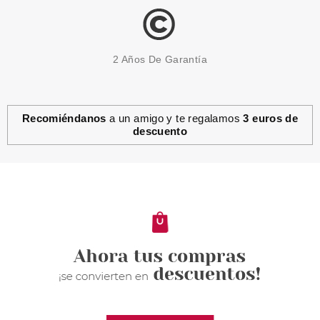
2 Años De Garantía
Recomiéndanos
a un amigo y te regalamos
3 euros de
descuento
PAYOT
PAYOT GEL DEMAQUILLANTE
DETOX 400 ML + LOCION
DESMAQUILLANTE 400 ML SET
REGALO
Pvr 59.50€
desde
32.50€
-45%