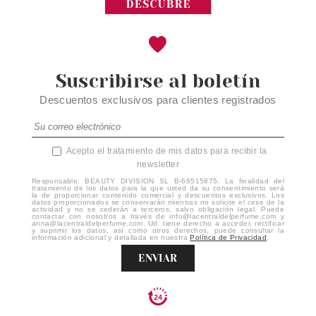
Suscribirse al boletín
Descuentos exclusivos para clientes registrados
Acepto el tratamiento de mis datos para recibir la
newsletter
Responsable: BEAUTY DIVISION SL B-66515875. La finalidad del
tratamiento de los datos para la que usted da su consentimiento será
la de proporcionar contenido comercial y descuentos exclusivos. Los
datos proporcionados se conservarán mientras no solicite el cese de la
actividad y no se cederán a terceros, salvo obligación legal. Puede
contactar con nosotros a través de info@lacentraldelperfume.com y
anna@lacentraldelperfume.com. Ud. tiene derecho a acceder, rectificar
y suprimir los datos, así como otros derechos, puede consultar la
información adicional y detallada en nuestra
Política de Privacidad
.
ENVIAR