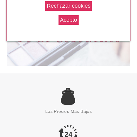
89.19€
-32%
PAYOT
PAYOT TECHNI PEEL NUIT
TRATAMIENTO EXFOLIANTE Y
RENOVADOR DE NOCHE 50 ML
Los Precios Más Bajos
Pvr 66.00€
desde
36.00€
-45%