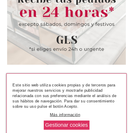
EXPERT BALSAMO
RESTAURADOR 50 ML
Pvr 32.00€
desde
21.75€
-32%
Este sitio web utiliza cookies propias y de terceros para
mejorar nuestros servicios y mostrarle publicidad
relacionada con sus preferencias mediante el análisis de
sus hábitos de navegación. Para dar su consentimiento
sobre su uso pulse el botón Acepto.
PAYOT
PAYOT L'AUTHENTIQUE 50ML
Más información
Pvr 132.00€
desde