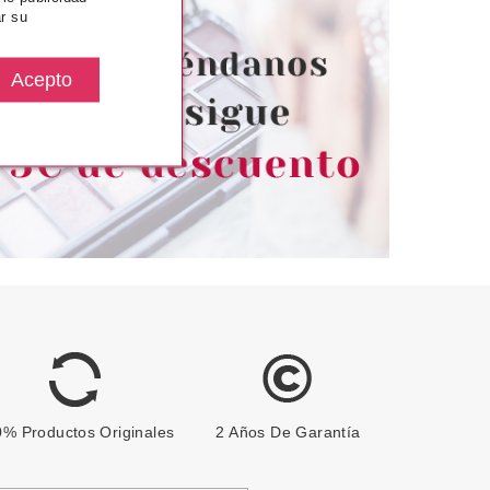
r su
0 ML + LOCION
DESMAQUILLANTE TUBO 125
ANTE 400 ML SET
ML
EGALO
desde
Pvr 24.00€
desde
32.50€
12.95€
-46%
% Productos Originales
2 Años De Garantía