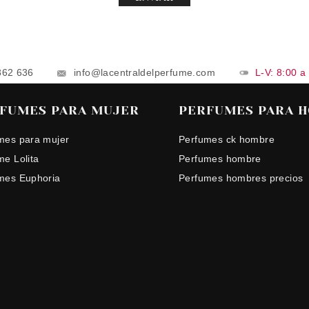
862 636
info@lacentraldelperfume.com
L-V: 8:00 a
FUMES PARA MUJER
PERFUMES PARA 
mes para mujer
Perfumes ck hombre
me Lolita
Perfumes hombre
mes Euphoria
Perfumes hombres precios