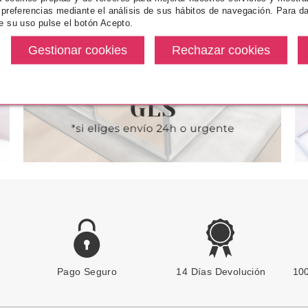
 preferencias mediante el análisis de sus hábitos de navegación. Para da
ALSAMO
ESTIMULANTE Y
DETOX 40
e su uso pulse el botón Acepto.
R 50 ML
CLARIFICANTE 200 ML
DESMAQUILL
R
desde
Pvr 39.00€
desde
Pvr 59.50€
1.75€
13.95€
-64%
-45%
Pago Seguro
PAYOT
14 Días Devolución
100
PAYOT TECHNI PEEL NUIT
TRATAMIENTO EXFOLIANTE Y