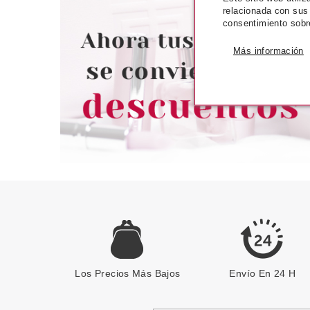
relacionada con sus
EXPERT B
consentimiento sobr
RESTAURADO
Pvr 132.00€
desde
Pvr 32.00€
Más información
89.19€
2
-32%
-32%
Los Precios Más Bajos
Envío En 24 H