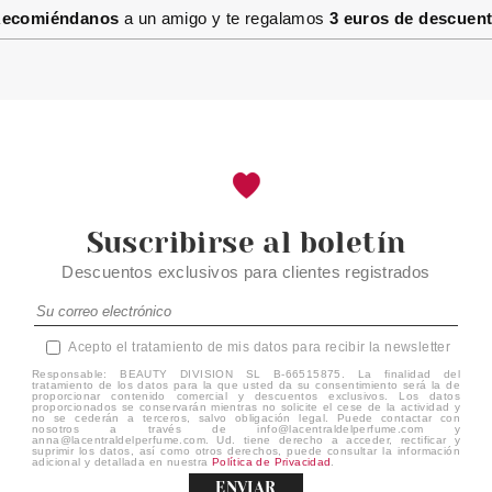
RENOVADOR DE NOCHE 50 ML
ecomiéndanos
a un amigo y te regalamos
3 euros de descuen
Pvr 66.00€
desde
36.00€
-45%
Suscribirse al boletín
Descuentos exclusivos para clientes registrados
Acepto el tratamiento de mis datos para recibir la newsletter
Responsable: BEAUTY DIVISION SL B-66515875. La finalidad del
tratamiento de los datos para la que usted da su consentimiento será la de
proporcionar contenido comercial y descuentos exclusivos. Los datos
proporcionados se conservarán mientras no solicite el cese de la actividad y
no se cederán a terceros, salvo obligación legal. Puede contactar con
nosotros a través de info@lacentraldelperfume.com y
anna@lacentraldelperfume.com. Ud. tiene derecho a acceder, rectificar y
suprimir los datos, así como otros derechos, puede consultar la información
adicional y detallada en nuestra
Política de Privacidad
.
ENVIAR