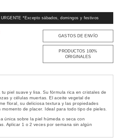
GENTE *Excepto sábados, domingos y festivos
:
GASTOS DE ENVÍO
PRODUCTOS 100%
ORIGINALES
tu piel suave y lisa. Su fórmula rica en cristales de
rezas y células muertas. El aceite vegetal de
e floral, su deliciosa textura y las propiedades
n momento de placer. Ideal para todo tipo de pieles.
osa única sobre la piel húmeda o seca con
as. Aplicar 1 o 2 veces por semana sin algún