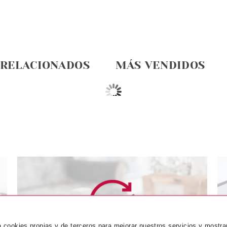
 RELACIONADOS
MÁS VENDIDOS
OT
PAYOT
P
za cookies propias y de terceros para mejorar nuestros servicios y mostra
 LISS CICA
PAYOT PURE WHITE LOCION
PAYOT GEL 