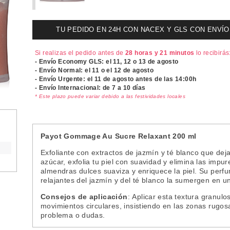
TU PEDIDO EN 24H CON NACEX Y GLS CON ENVÍO UR
Si realizas el pedido antes de
28 horas y 21 minutos
lo recibirás
- Envío Economy GLS: el
11, 12 o 13 de agosto
- Envío Normal: el
11 o el 12 de agosto
- Envío Urgente: el
11 de agosto antes de las 14:00h
- Envío Internacional: de 7 a 10 días
* Este plazo puede variar debido a las festividades locales
Payot Gommage Au Sucre Relaxant 200 ml
Exfoliante con extractos de jazmín y té blanco que deja 
azúcar, exfolia tu piel con suavidad y elimina las impu
almendras dulces suaviza y enriquece la piel. Su perfum
relajantes del jazmín y del té blanco la sumergen en u
Consejos de aplicación
: Aplicar esta textura granul
movimientos circulares, insistiendo en las zonas rugos
problema o dudas.