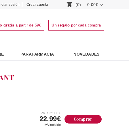
(0)
0.00€
niciar sesión
Crear cuenta
o gratis
a partir de 59€
Un regalo
por cada compra
NE
PARAFARMACIA
NOVEDADES
ANT
PVR 35.00€
22.99€
Comprar
IVA incluido