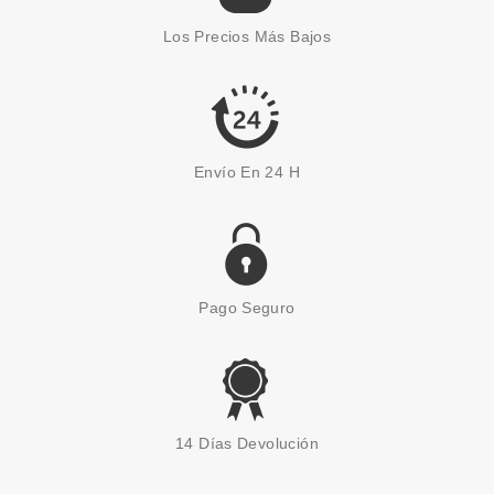
Los Precios Más Bajos
Pvr 132.00€
desde
89.19€
-32%
Envío En 24 H
Pago Seguro
BABARIA
BABARIA GEL DE MANOS
14 Días Devolución
HIGIENIZANTE ALOE VERA 70 %
ALCOHOL CALMANTE 100ml
desde