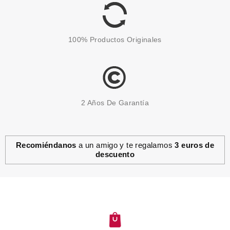
0.75€
100% Productos Originales
2 Años De Garantía
Recomiéndanos
a un amigo y te regalamos
3 euros de
descuento
SKEYNDOR
SKEYNDOR MEN TRATAMIENTO
ENERGIZANTE ANTI-STRESS
Pvr 32.00€
desde
15.45€
-52%