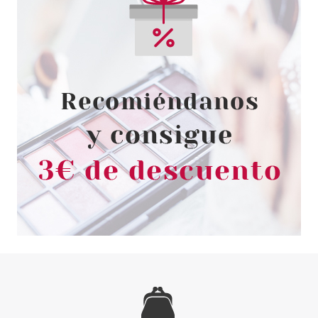
PAYOT
PAYOT HOMME GEL
DESINCRUSTANT CHARBON
150 ML
Pvr 26.12€
desde
14.99€
-43%
PAYOT
PAYOT L'AUTHENTIQUE 50ML