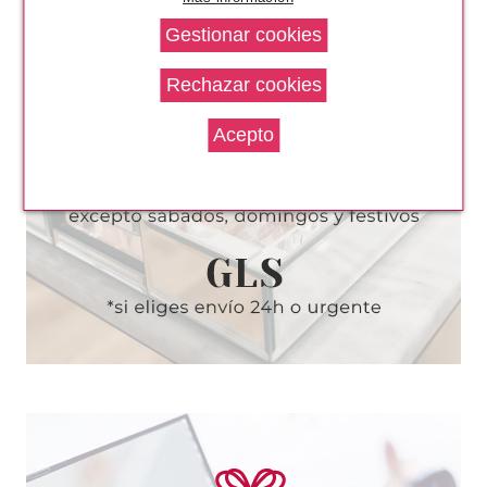
SISLEY
SISLEY SISLEYA L'INTEGRAL
YEUX ET LEVRES 15ML
Pvr 211.00€
desde
132.30€
-37%