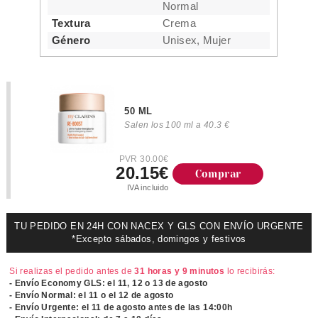
Normal
Textura
Crema
Género
Unisex, Mujer
50 ML
Salen los 100 ml a 40.3 €
PVR 30.00€
20.15€
Comprar
IVA incluido
TU PEDIDO EN 24H CON NACEX Y GLS CON ENVÍO URGENTE
*Excepto sábados, domingos y festivos
Si realizas el pedido antes de
31 horas y 9 minutos
lo recibirás:
- Envío Economy GLS: el
11, 12 o 13 de agosto
- Envío Normal: el
11 o el 12 de agosto
- Envío Urgente: el
11 de agosto antes de las 14:00h