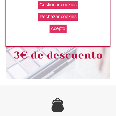
CLARINS
CLARINS MEN GEL
ENERGIZANTE CONTORNO DE
OJOS 15 ML
Pvr 40.00€
desde
29.90€
-25%
CLARINS
CLARINS MEN GEL AFTER
SHAVE 75 ML