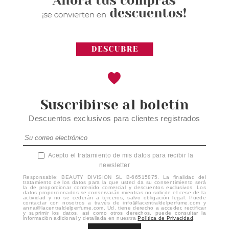
Suscribirse al boletín
Descuentos exclusivos para clientes registrados
Acepto el tratamiento de mis datos para recibir la
newsletter
Responsable: BEAUTY DIVISION SL B-66515875. La finalidad del
tratamiento de los datos para la que usted da su consentimiento será
la de proporcionar contenido comercial y descuentos exclusivos. Los
datos proporcionados se conservarán mientras no solicite el cese de la
actividad y no se cederán a terceros, salvo obligación legal. Puede
contactar con nosotros a través de info@lacentraldelperfume.com y
anna@lacentraldelperfume.com. Ud. tiene derecho a acceder, rectificar
y suprimir los datos, así como otros derechos, puede consultar la
información adicional y detallada en nuestra
Política de Privacidad
.