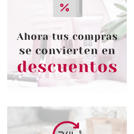
CLARINS
CLARINS GEL ESPUMOSO
PARA EL AFEITADO 150 ML
Pvr 24.50€
desde
17.32€
-29%