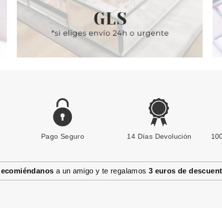
Pago Seguro
CLARINS
14 Días Devolución
100
CLARINS ECLAT MINUTE
EMBELLECEDOR LABIOS 05
CANDY SHIMMER
ecomiéndanos
a un amigo y te regalamos
3 euros de descuen
Pvr 19.25€
desde
16.95€
-12%