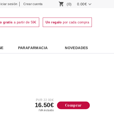
(0)
0.00€
niciar sesión
Crear cuenta
o gratis
a partir de 59€
Un regalo
por cada compra
NE
PARAFARMACIA
NOVEDADES
PVR 22.00€
16.50€
Comprar
IVA incluido