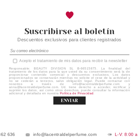
Suscribirse al boletín
Descuentos exclusivos para clientes registrados
Acepto el tratamiento de mis datos para recibir la newsletter
Responsable: BEAUTY DIVISION SL B-66515875. La finalidad del
tratamiento de los datos para la que usted da su consentimiento será la de
proporcionar contenido comercial y descuentos exclusivos. Los datos
proporcionados se conservarán mientras no solicite el cese de la actividad y
no se cederán a terceros, salvo obligación legal. Puede contactar con
nosotros a través de info@lacentraldelperfume.com y
anna@lacentraldelperfume.com. Ud. tiene derecho a acceder, rectificar y
suprimir los datos, así como otros derechos, puede consultar la información
adicional y detallada en nuestra
Política de Privacidad
.
ENVIAR
862 636
info@lacentraldelperfume.com
L-V: 8:00 a