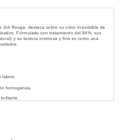
Joli Rouge, destaca sobre su color irresistible de
cabados. Fórmulado con tratamiento del 84%, sus
atural) y su textura cremosa y fina es como una
cuidados.
s labios.
ción homogénea.
brillante.