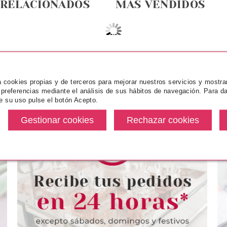
 RELACIONADOS
MÁS VENDIDOS
za cookies propias y de terceros para mejorar nuestros servicios y mostra
 preferencias mediante el análisis de sus hábitos de navegación. Para da
e su uso pulse el botón Acepto.
INS
CLARINS
CL
IE ROUGE
CLARINS LIP OIL COMFORT 03
CLARINS
BELL PEPPER
CHERRY 7 ML + MINI MASCARA
BRILLANTE R
WONDER VOLUME XXL 3 ML
SET REGALO
desde
Pvr 31.00€
desde
Pvr 22.00€
6.50€
20.30€
-35%
-40%