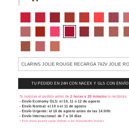
CLARINS JOLIE ROUGE RECARGA 742V JOLIE R
TU PEDIDO EN 24H CON NACEX Y GLS CON ENVÍO UR
Si realizas el pedido antes de
2 horas y 20 minutos
lo recibirás:
- Envío Economy GLS: el
10, 11 o 12 de agosto
- Envío Normal: el
10 o el 11 de agosto
- Envío Urgente: el
10 de agosto antes de las 14:00h
- Envío Internacional: de 7 a 10 días
* Este plazo puede variar debido a las festividades locales