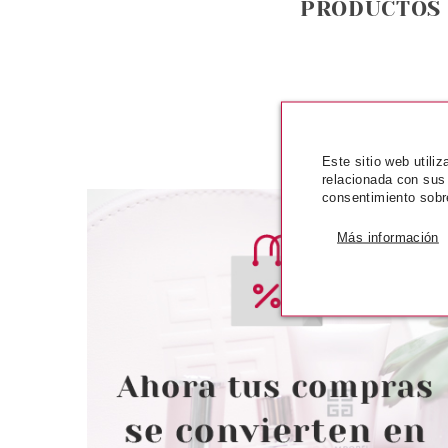
PRODUCTOS
Este sitio web utili
relacionada con sus
consentimiento sobr
Más información
CLARINS
CLAR
CLARINS JOLIE ROUGE MATTE
CLARINS JOL
RECARGA 771V DAHILA RED
RECARGA 782V 
Pvr 22.00€
desde
Pvr 22.00€
16.66€
1
-24%
-25%