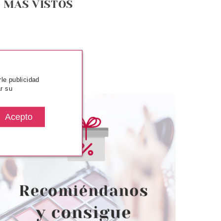
MÁS VISTOS
rle publicidad
r su
ARINS
CLARINS
 JOLIE ROUGE
CLARINS JOLIE ROUGE
ECARGA 706S FIG
RECARGA 773 PINK TULIP
desde
Pvr 22.00€
desde
13.27€
16.65€
-24%