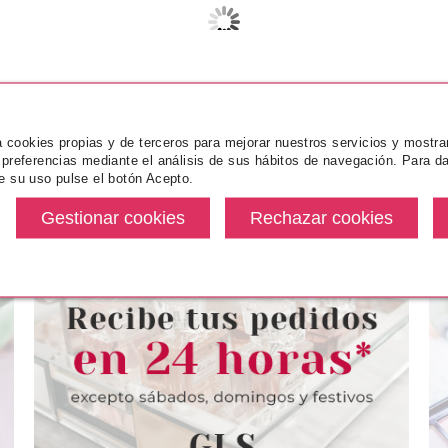
za cookies propias y de terceros para mejorar nuestros servicios y mostra
 preferencias mediante el análisis de sus hábitos de navegación. Para da
e su uso pulse el botón Acepto.
ICE
CATRICE
CA
 DE LABIOS
CATRICE SLIM/MATIC ULTRA
CATRICE S
NE APPEAL
PRECISE LAPIZ CEJAS 030
ABSOL
WELCOME TO
DARK 0.05 G.
COPP
ARED
desde
Pvr 3.39€
desde
Pvr 3.20€
2.89€
2.85€
-16%
-19%