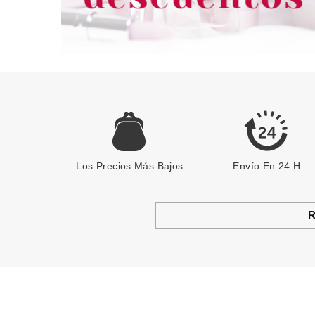
Los Precios Más Bajos
Envío En 24 H
R