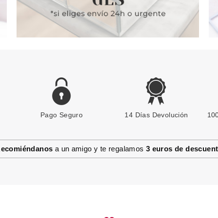
Pago Seguro
CATRICE
14 Días Devolución
100
CATRICE ESMALTE DE UÑAS
ICONAILS GEL 34 FOR THE
BERRY FIRST TIME!
ecomiéndanos
a un amigo y te regalamos
3 euros de descuen
Pvr 3.39€
desde
2.55€
-25%