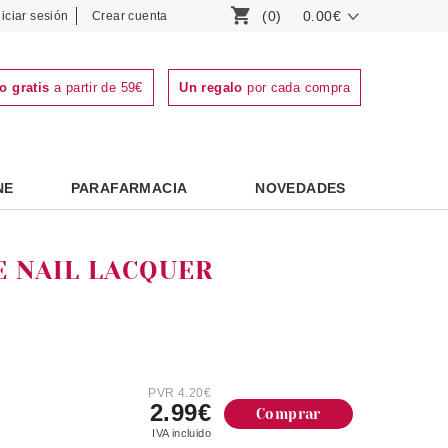
(0)
0.00€
niciar sesión
Crear cuenta
o gratis
a partir de 59€
Un regalo
por cada compra
NE
PARAFARMACIA
NOVEDADES
E NAIL LACQUER
PVR 4.20€
2.99€
Comprar
IVA incluido