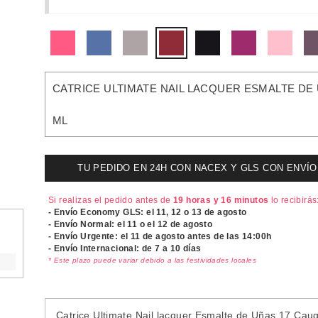
CATRICE ULTIMATE NAIL LACQUER ESMALTE DE
ML
TU PEDIDO EN 24H CON NACEX Y GLS CON ENVÍO UR
Si realizas el pedido antes de
19 horas y 16 minutos
lo recibirás
- Envío Economy GLS: el
11, 12 o 13 de agosto
- Envío Normal: el
11 o el 12 de agosto
- Envío Urgente: el
11 de agosto antes de las 14:00h
- Envío Internacional: de 7 a 10 días
* Este plazo puede variar debido a las festividades locales
Catrice Ultimate Nail lacquer Esmalte de Uñas 17 Ca