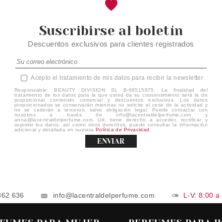
Suscribirse al boletín
Descuentos exclusivos para clientes registrados
Acepto el tratamiento de mis datos para recibir la newsletter
Responsable: BEAUTY DIVISION SL B-66515875. La finalidad del
tratamiento de los datos para la que usted da su consentimiento será la de
proporcionar contenido comercial y descuentos exclusivos. Los datos
proporcionados se conservarán mientras no solicite el cese de la actividad y
no se cederán a terceros, salvo obligación legal. Puede contactar con
nosotros a través de info@lacentraldelperfume.com y
anna@lacentraldelperfume.com. Ud. tiene derecho a acceder, rectificar y
suprimir los datos, así como otros derechos, puede consultar la información
adicional y detallada en nuestra
Política de Privacidad
.
ENVIAR
862 636
info@lacentraldelperfume.com
L-V: 8:00 a