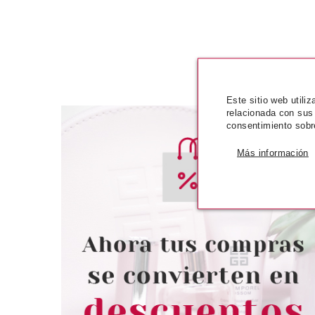
Este sitio web utili
relacionada con sus
consentimiento sobr
Más información
CATRICE
CATR
CATRICE ART COULEURS
CATRICE BARRA
SOMBRA DE OJOS 230 RED
LIQUIDA SHI
TRENDING
INTENSE 010 
THE CAB
Pvr 3.19€
desde
Pvr 4.59€
2.59€
-19%
-37%