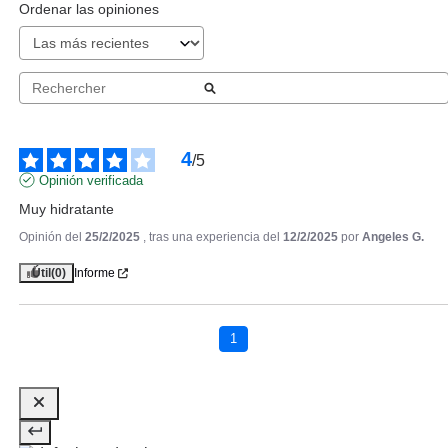
Ordenar las opiniones
4
/
5
Opinión verificada
Muy hidratante
Opinión del
25/2/2025
, tras una experiencia del
12/2/2025
por
Angeles G.
Útil
(0)
Informe
CATRICE
CATRICE GLOSSIN GLOW
TINTED ACEITE LABIAL 060
1
Pvr 4.69€
desde
4.05€
-14%