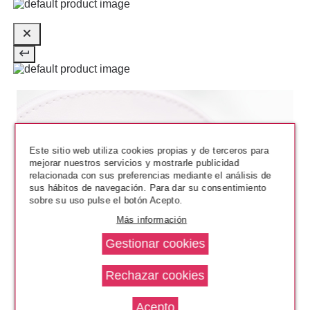
Este sitio web utiliza cookies propias y de terceros para
CATRICE
mejorar nuestros servicios y mostrarle publicidad
CATRICE MELT & PLUM
relacionada con sus preferencias mediante el análisis de
BALSAMO VOLUMINIZADOR 030
sus hábitos de navegación. Para dar su consentimiento
TIPSY IN LOVE
sobre su uso pulse el botón Acepto.
Pvr 5.29€
desde
Más información
4.30€
-19%