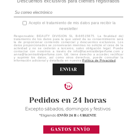
Descuentos exclusivos para clientes registrados
Acepto el tratamiento de mis datos para recibir la
newsletter
Responsable: BEAUTY DIVISION SL B-66515875. La finalidad del
tratamiento de los datos para la que usted da su consentimiento será
la de proporcionar contenido comercial y descuentos exclusivos. Los
datos proporcionados se conservarán mientras no solicite el cese de la
actividad y no se cederán a terceros, salvo obligación legal. Puede
contactar con nosotros a través de info@lacentraldelperfume.com y
anna@lacentraldelperfume.com. Ud. tiene derecho a acceder, rectificar
y suprimir los datos, así como otros derechos, puede consultar la
información adicional y detallada en nuestra
Política de Privacidad
.
ENVIAR