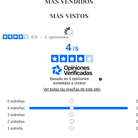
MÁS VENDIDOS
MÁS VISTOS
4
/
5
-
1
opiniones
4
/
5
Basado en
1
opiniones
sometidas a control
Ver todas las reseñas de este sitio
5
estrellas
CATRICE
4
estrellas
CATRICE ETERNAL RED
3
estrellas
ACEITE LABIAL CHERRY BOMB
2
estrellas
C03 DARK ROMANCE
Pvr 5.69€
desde
1
estrella
4.90€
-14%