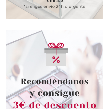
CATRICE
CATRICE EGG-CELLENT
EASTER BASAMO LABIAL 03
HONEYMELON SUGAR POP 5G
Pvr 4.69€
desde
4.05€
-14%