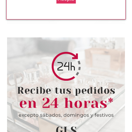
CATRICE
CATRICE ETERNAL RED
ACEITE LABIAL CHERRY BOMB
C02 RUBY RADIANCE
Pvr 5.69€
desde
4.90€
-14%