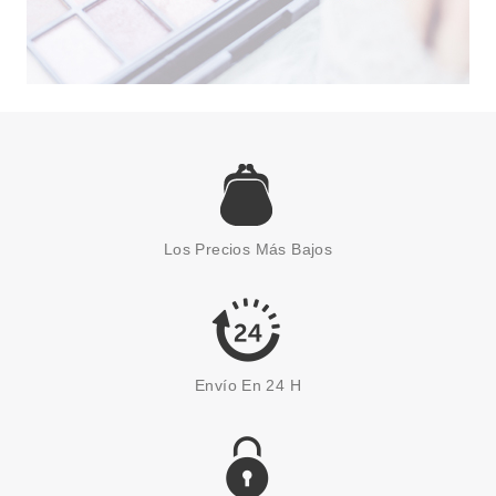
CATRICE
CATRICE MOUSSE DE LABIOS
MATE SOFT EMBRACE 01 SOFT
PEONY 2,8 ML
Pvr 4.69€
desde
4.05€
-14%
Los Precios Más Bajos
Envío En 24 H