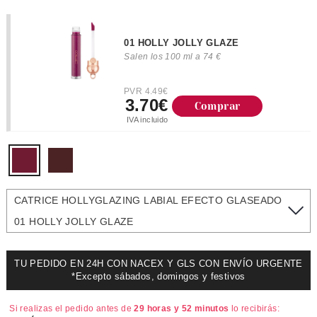
01 HOLLY JOLLY GLAZE
Salen los 100 ml a 74 €
PVR 4.49€
3.70€
Comprar
IVA incluido
CATRICE HOLLYGLAZING LABIAL EFECTO GLASEADO
01 HOLLY JOLLY GLAZE
TU PEDIDO EN 24H CON NACEX Y GLS CON ENVÍO URGENTE
*Excepto sábados, domingos y festivos
Si realizas el pedido antes de
29 horas y 52 minutos
lo recibirás: