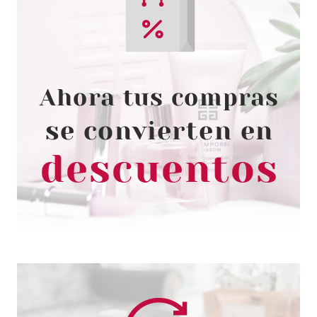
CATRICE
CATRICE POWER PLUMPING
FLOWER & HERB EDITION
BARRA DE LABIOS EN GEL 030
BLOOMING ORCHID
Pvr 4.69€
desde
3.49€
-26%