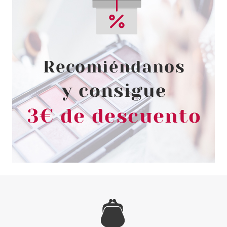
CATRICE
CATRICE SPRING AWAKENING
PERFECCIONADOR DE LABIOS
LIP PERFECTOR C02 DOSE OF
CONFIDENCE
Pvr 5.69€
desde
4.93€
-13%
CATRICE
CATRICE VALENTINE WHO?