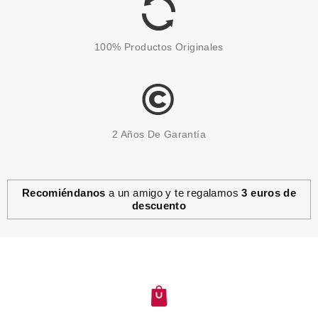
2.99€
-25%
100% Productos Originales
2 Años De Garantía
Recomiéndanos
a un amigo y te regalamos
3 euros de
descuento
CATRICE
CATRICE GENERATION JOY
PERFILADOR DE LABIOS 02
Pvr 3.29€
desde
2.75€
-16%