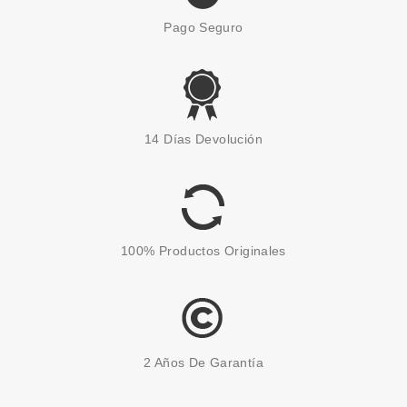
Pago Seguro
CATRICE
CATRICE ETERNAL RED
14 Días Devolución
ACEITE LABIAL CHERRY BOMB
C03 DARK ROMANCE
Pvr 5.69€
desde
4.90€
-14%
100% Productos Originales
2 Años De Garantía