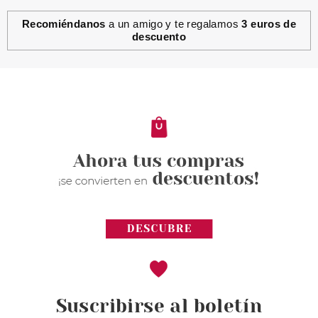
Recomiéndanos
a un amigo y te regalamos
3 euros de
descuento
CATRICE
CATRICE GLOSSIN GLOW
TINTED ACEITE LABIAL 070
Pvr 4.69€
desde
4.05€
-14%
Suscribirse al boletín