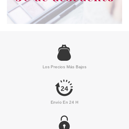
CATRICE
CATRICE MELT & PLUM
BALSAMO VOLUMINIZADOR 010
Los Precios Más Bajos
MORE AMORE
Pvr 5.29€
desde
4.30€
-19%
Envío En 24 H