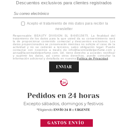
Descuentos exclusivos para clientes registrados
Acepto el tratamiento de mis datos para recibir la
newsletter
Responsable: BEAUTY DIVISION SL B-66515875. La finalidad del
tratamiento de los datos para la que usted da su consentimiento será
la de proporcionar contenido comercial y descuentos exclusivos. Los
datos proporcionados se conservarán mientras no solicite el cese de la
actividad y no se cederán a terceros, salvo obligación legal. Puede
contactar con nosotros a través de info@lacentraldelperfume.com y
anna@lacentraldelperfume.com. Ud. tiene derecho a acceder, rectificar
y suprimir los datos, así como otros derechos, puede consultar la
información adicional y detallada en nuestra
Política de Privacidad
.
ENVIAR