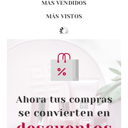
MÁS VENDIDOS
MÁS VISTOS
CATRICE
CATRICE UNDERWATER
SECRETS BRILLO DE LABIOS
HYDRA SHEEN 02 2,7 ML
Pvr 5.29€
desde
4.40€
-17%