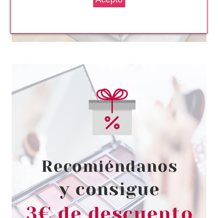
CATRICE
CATRICE LABIAL LIQUIDO
SHINE BOMB 070 HOTTIE
Pvr 5.29€
desde
4.60€
-13%