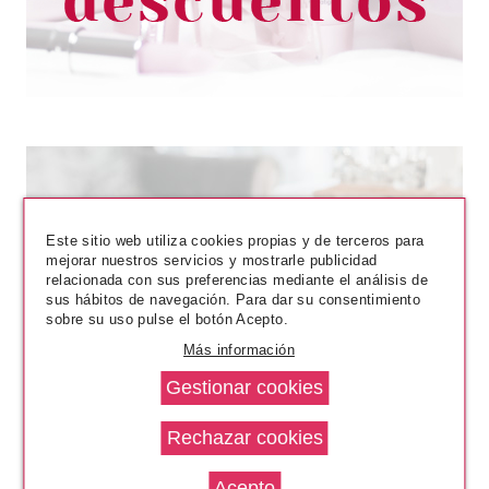
Este sitio web utiliza cookies propias y de terceros para
mejorar nuestros servicios y mostrarle publicidad
relacionada con sus preferencias mediante el análisis de
sus hábitos de navegación. Para dar su consentimiento
CATRICE
sobre su uso pulse el botón Acepto.
CATRICE METAFACE BRILLO DE
Más información
LABIOS 03 METAGLAZE
Pvr 5.69€
desde
4.75€
-17%