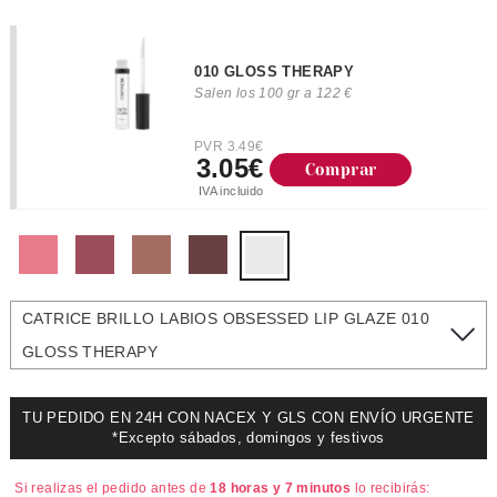
010 GLOSS THERAPY
Salen los 100 gr a 122 €
PVR 3.49€
3.05€
Comprar
IVA incluido
CATRICE BRILLO LABIOS OBSESSED LIP GLAZE 010
GLOSS THERAPY
TU PEDIDO EN 24H CON NACEX Y GLS CON ENVÍO URGENTE
*Excepto sábados, domingos y festivos
Si realizas el pedido antes de
18 horas y 7 minutos
lo recibirás: