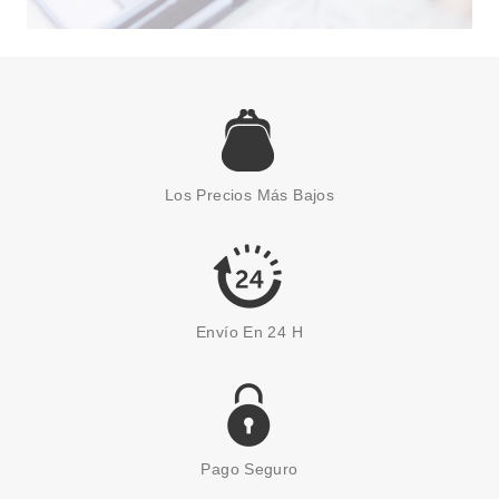
CATRICE
CATRICE GEL AFFAIR ESMALTE
DE UÑAS 041 SPILL THE TEA-I
Los Precios Más Bajos
Pvr 2.99€
desde
2.58€
-14%
Envío En 24 H
Pago Seguro