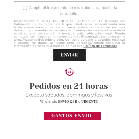
Acepto el tratamiento de mis datos para recibir la
newsletter
Responsable: BEAUTY DIVISION SL B-66515875. La finalidad del
tratamiento de los datos para la que usted da su consentimiento será
la de proporcionar contenido comercial y descuentos exclusivos. Los
datos proporcionados se conservarán mientras no solicite el cese de la
actividad y no se cederán a terceros, salvo obligación legal. Puede
contactar con nosotros a través de info@lacentraldelperfume.com y
anna@lacentraldelperfume.com. Ud. tiene derecho a acceder, rectificar
y suprimir los datos, así como otros derechos, puede consultar la
información adicional y detallada en nuestra
Política de Privacidad
.
ENVIAR