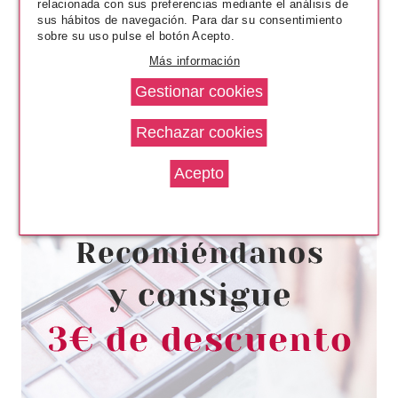
relacionada con sus preferencias mediante el análisis de
sus hábitos de navegación. Para dar su consentimiento
sobre su uso pulse el botón Acepto.
Más información
CATRICE
CATRICE ESMALTE DE UÑAS
ICONAILS GEL 99 SAND IN
SIGHT!
Pvr 3.39€
desde
2.86€
-16%