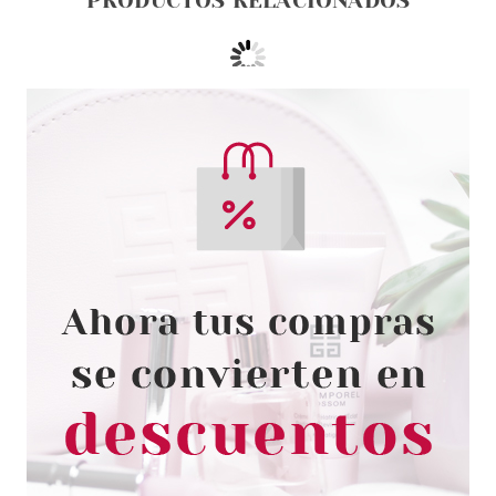
PRODUCTOS RELACIONADOS
CATRICE
CATRICE GEL AFFAIR ESMALTE
DE UÑAS 011 I AP PEACH IATE
YOU
Pvr 2.99€
desde
2.58€
-14%