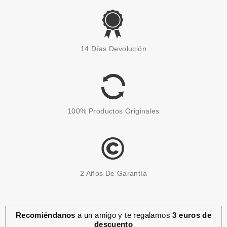
CATRICE
CATRICE ESMALTE DE UÑAS
14 Días Devolución
GROWTH ELIXIR POTENCIADO
DE CRECIMIENTO
Pvr 3.99€
desde
3.43€
-14%
100% Productos Originales
2 Años De Garantía
Recomiéndanos
a un amigo y te regalamos
3 euros de
descuento