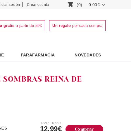
(0)
0.00€
niciar sesión
Crear cuenta
o gratis
a partir de 59€
Un regalo
por cada compra
NE
PARAFARMACIA
NOVEDADES
E SOMBRAS REINA DE
PVR 16.99€
12.99€
NES
Comprar