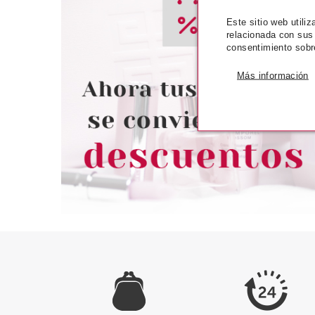
Este sitio web utili
ASTOR
CATR
relacionada con sus
consentimiento sobr
ASTOR ESMALTE UÑAS QUICK
CATRICE IT'S 
N´GO 324 8 ML
LINER 010 BLAC
Más información
Pvr 5.50€
desde
Pvr 3.76€
0.95€
-83%
-17%