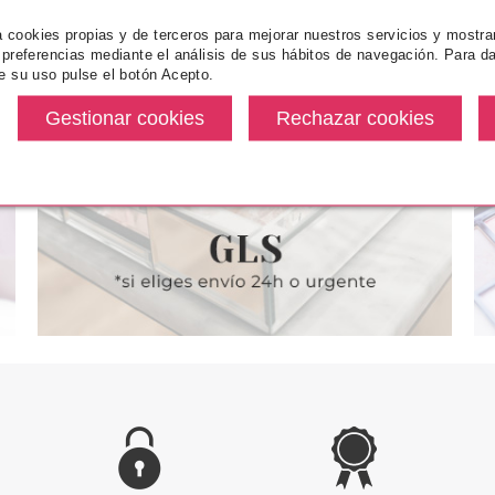
za cookies propias y de terceros para mejorar nuestros servicios y mostra
ICE
CATRICE
ES
 preferencias mediante el análisis de sus hábitos de navegación. Para da
e su uso pulse el botón Acepto.
EASY TATTO
CATRICE SOMBRA DE OJOS
ESSENCE DI
K LIFEPROOF
ABSOLUTE MONO 950 GOLD
PALETA DE S
OUT!
desde
Pvr 3.20€
desde
Pvr 11.99€
3.11€
2.86€
-11%
-29%