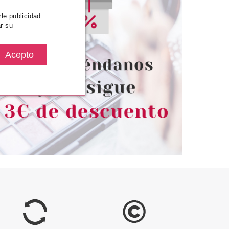
rle publicidad
SENCE
CATRICE
r su
SNEY PRINCESS
CATRICE PRIME AND SMOKEY
OMBRAS BELLE 18
EFFECT PREBASE DE OJOS
GR
010 5ML
desde
Pvr 3.99€
desde
8.49€
3.20€
-20%