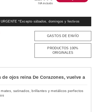
IVA incluido
GENTE *Excepto sábados, domingos y festivos
:
GASTOS DE ENVÍO
PRODUCTOS 100%
ORIGINALES
s de ojos reina De Corazones, vuelve a
ates, satinados, brillantes y metálicos perfectos
tos