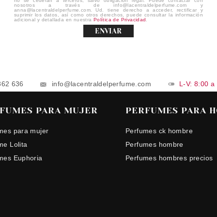
no se cederán a terceros, salvo obligación legal. Puede contactar con
nosotros a través de info@lacentraldelperfume.com y
anna@lacentraldelperfume.com. Ud. tiene derecho a acceder, rectificar y
suprimir los datos, así como otros derechos, puede consultar la información
adicional y detallada en nuestra
Política de Privacidad
.
ENVIAR
862 636
info@lacentraldelperfume.com
L-V: 8:00 a
FUMES PARA MUJER
PERFUMES PARA 
mes para mujer
Perfumes ck hombre
me Lolita
Perfumes hombre
mes Euphoria
Perfumes hombres precios