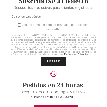
Suscribirse al boletín
Descuentos exclusivos para clientes registrados
Acepto el tratamiento de mis datos para recibir la
newsletter
Responsable: BEAUTY DIVISION SL B-66515875. La finalidad del
tratamiento de los datos para la que usted da su consentimiento será
la de proporcionar contenido comercial y descuentos exclusivos. Los
datos proporcionados se conservarán mientras no solicite el cese de la
actividad y no se cederán a terceros, salvo obligación legal. Puede
contactar con nosotros a través de info@lacentraldelperfume.com y
anna@lacentraldelperfume.com. Ud. tiene derecho a acceder, rectificar
y suprimir los datos, así como otros derechos, puede consultar la
información adicional y detallada en nuestra
Política de Privacidad
.
ENVIAR