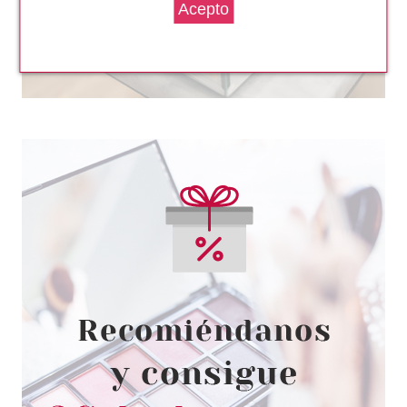
CATRICE
CATRICE DISNEY PRINCESS
SÉRUM FACIAL BELLA 020
BROKE THE SPELL 30 ML
Pvr 7.49€
desde
4.80€
-36%