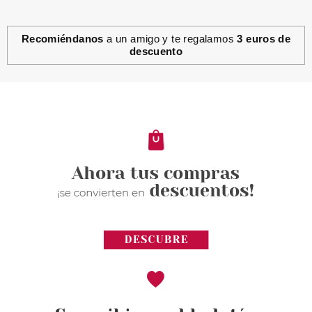
Recomiéndanos
a un amigo y te regalamos
3 euros de
descuento
ESSENCE
ESSENCE DISNEY PRINCESS
ARIEL HYDRO BOOSTER MIST
100 ML
Pvr 7.49€
desde
3.99€
-47%