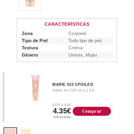
CARACTERÍSTICAS
Zona
Corporal
Tipo de Piel
Todo tipo de piel
Textura
Crema
Género
Unisex, Mujer
MARIE 010 SPOILED
Salen los 100 ml a 2.9 €
PVR 6.99€
4.35€
Comprar
IVA incluido