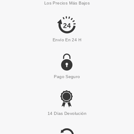
Los Precios Más Bajos
Pvr 6.99€
desde
6.05€
-13%
Envío En 24 H
Pago Seguro
CATRICE
CATRICE SEASHELL STORIES
14 Días Devolución
COLORETE EN BALSAMO 01
SALTWATER CRUSH 7,8 GR
Pvr 5.79€
desde
5.05€
-13%