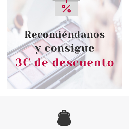
CATRICE
CATRICE COLORETE EN
CREMA PISTACHIO CREAM
DELIGHT 02 4,4 GR
Pvr 5.79€
desde
4.80€
-17%
CATRICE
CATRICE FINDING DORY
BROCHA PARA COLORETE