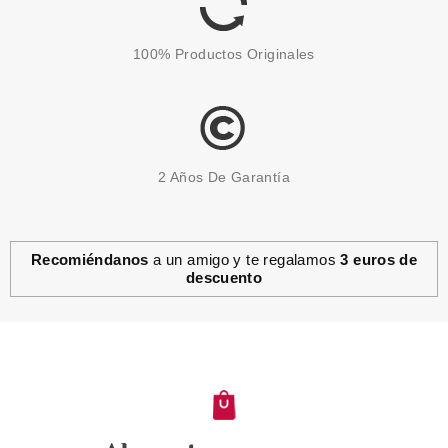
100% Productos Originales
2 Años De Garantía
Recomiéndanos
a un amigo y te regalamos
3 euros de
descuento
CATRICE
CATRICE FINDING DORY
BRONCEADOR LIQUIDO MATE
020 15 ML
Pvr 5.99€
desde
5.20€
-13%