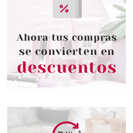
CATRICE
CATRICE FINDING DORY
BRONCEADOR LIQUIDO MATE
010 15 ML
Pvr 5.99€
desde
5.20€
-13%