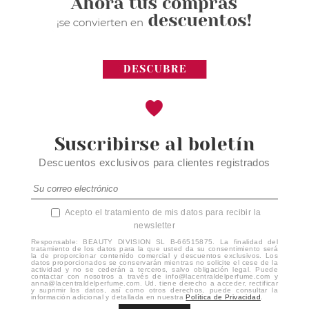
Suscribirse al boletín
Descuentos exclusivos para clientes registrados
Acepto el tratamiento de mis datos para recibir la
newsletter
Responsable: BEAUTY DIVISION SL B-66515875. La finalidad del
tratamiento de los datos para la que usted da su consentimiento será
la de proporcionar contenido comercial y descuentos exclusivos. Los
datos proporcionados se conservarán mientras no solicite el cese de la
actividad y no se cederán a terceros, salvo obligación legal. Puede
contactar con nosotros a través de info@lacentraldelperfume.com y
anna@lacentraldelperfume.com. Ud. tiene derecho a acceder, rectificar
y suprimir los datos, así como otros derechos, puede consultar la
información adicional y detallada en nuestra
Política de Privacidad
.