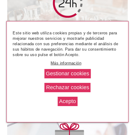
CATRICE
CATRICE SOFT GLAM FILTER
STICK FACIAL 010 FAIR LIGHT
Este sitio web utiliza cookies propias y de terceros para
mejorar nuestros servicios y mostrarle publicidad
Pvr 5.79€
desde
relacionada con sus preferencias mediante el análisis de
5.05€
sus hábitos de navegación. Para dar su consentimiento
-13%
sobre su uso pulse el botón Acepto.
Más información