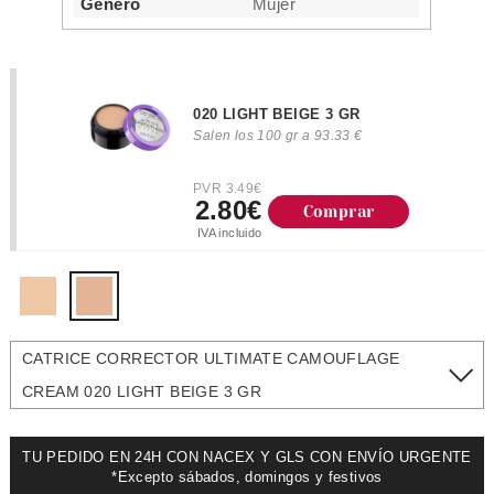
Género
Mujer
020 LIGHT BEIGE 3 GR
Salen los 100 gr a 93.33 €
PVR 3.49€
2.80€
Comprar
IVA incluido
CATRICE CORRECTOR ULTIMATE CAMOUFLAGE
CREAM 020 LIGHT BEIGE 3 GR
TU PEDIDO EN 24H CON NACEX Y GLS CON ENVÍO URGENTE
*Excepto sábados, domingos y festivos