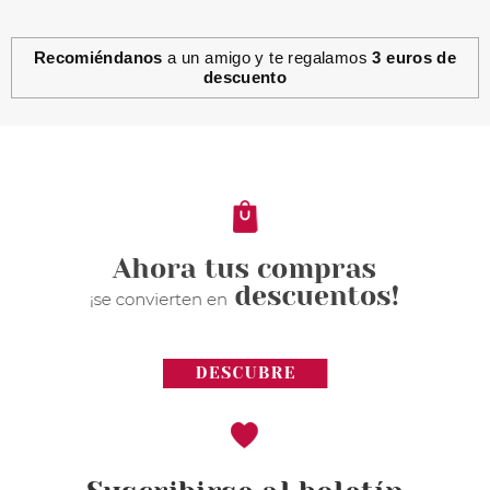
Recomiéndanos
a un amigo y te regalamos
3 euros de
descuento
ANNE MOLLER
ANNE MOLLER ROSAGE
RADIANCE FIRMING MASK 50
ML
Pvr 34.90€
desde
17.99€
-48%