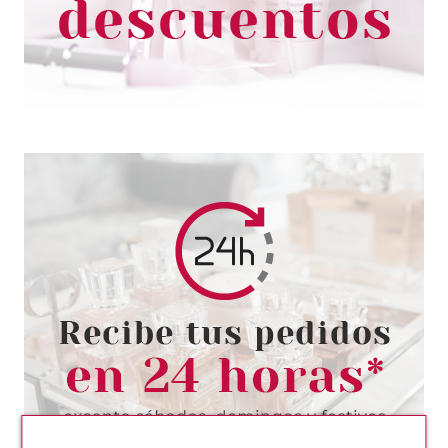
7.50€
-42%
ANNE MOLLER
ANNE MOLLER ROSAGE
BALANCE REPARING RICH
CREAM SPF 15 50 ML
Pvr 46.00€
desde
28.50€
-38%