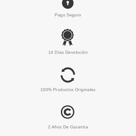
Pago Seguro
ANNE MOLLER
ANNE MOLLER STIMULAGE
14 Días Devolución
CREMA ILUMINADORA
REAFIRMANTE SPF15 50 ML
Pvr 44.50€
desde
26.95€
-39%
100% Productos Originales
2 Años De Garantía