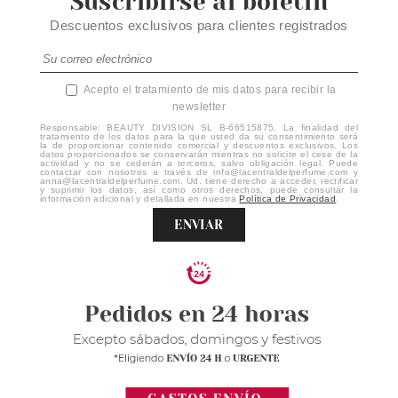
Suscribirse al boletín
Descuentos exclusivos para clientes registrados
Acepto el tratamiento de mis datos para recibir la
newsletter
Responsable: BEAUTY DIVISION SL B-66515875. La finalidad del
tratamiento de los datos para la que usted da su consentimiento será
la de proporcionar contenido comercial y descuentos exclusivos. Los
datos proporcionados se conservarán mientras no solicite el cese de la
actividad y no se cederán a terceros, salvo obligación legal. Puede
contactar con nosotros a través de info@lacentraldelperfume.com y
anna@lacentraldelperfume.com. Ud. tiene derecho a acceder, rectificar
y suprimir los datos, así como otros derechos, puede consultar la
información adicional y detallada en nuestra
Política de Privacidad
.
ENVIAR