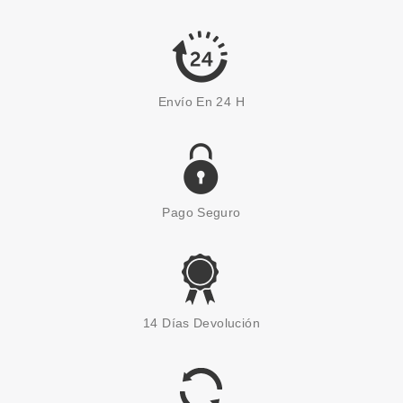
Pvr 55.00€
desde
32.40€
-41%
Envío En 24 H
Pago Seguro
ANNE MOLLER
ANNE MOLLER LECHE
14 Días Devolución
DESMAQUILLANTE OJOS Y
ROSTRO PIELES SECA 400 ML
Pvr 19.95€
desde
8.50€
-57%