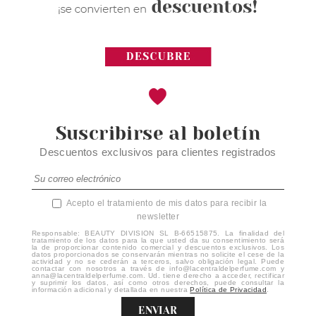
Suscribirse al boletín
Descuentos exclusivos para clientes registrados
Acepto el tratamiento de mis datos para recibir la
newsletter
Responsable: BEAUTY DIVISION SL B-66515875. La finalidad del
tratamiento de los datos para la que usted da su consentimiento será
la de proporcionar contenido comercial y descuentos exclusivos. Los
datos proporcionados se conservarán mientras no solicite el cese de la
actividad y no se cederán a terceros, salvo obligación legal. Puede
contactar con nosotros a través de info@lacentraldelperfume.com y
anna@lacentraldelperfume.com. Ud. tiene derecho a acceder, rectificar
y suprimir los datos, así como otros derechos, puede consultar la
información adicional y detallada en nuestra
Política de Privacidad
.
ENVIAR