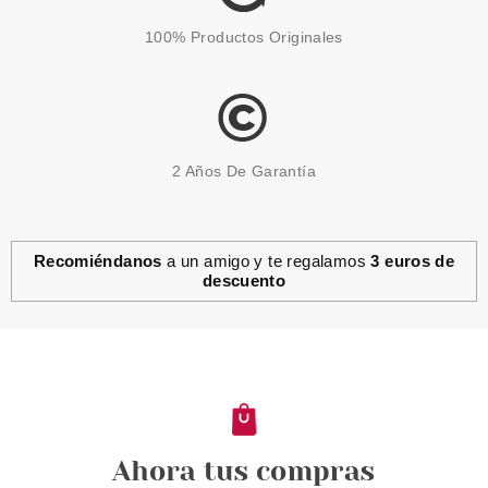
100% Productos Originales
2 Años De Garantía
Recomiéndanos
a un amigo y te regalamos
3 euros de
descuento
ANNE MOLLER
ANNE MOLLER ROSAGE
RADIANCE FIRMING MASK 50
ML
Pvr 34.90€
desde
17.99€
-48%