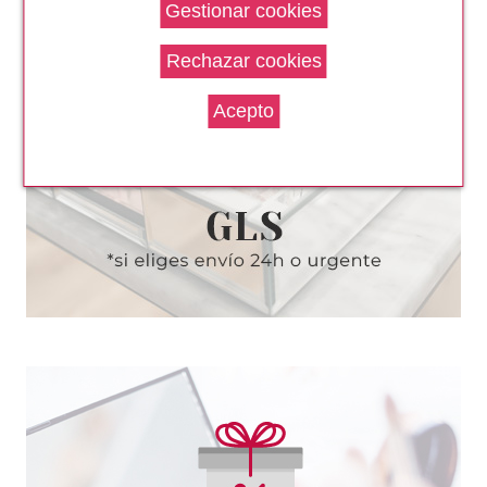
ANNE MOLLER
ANNE MOLLER CLEAN UP
ESENCIA CALMANTE ACCIÓN
INMEDIATA 400 ML
Pvr 28.00€
desde
16.50€
-41%
ANNE MOLLER