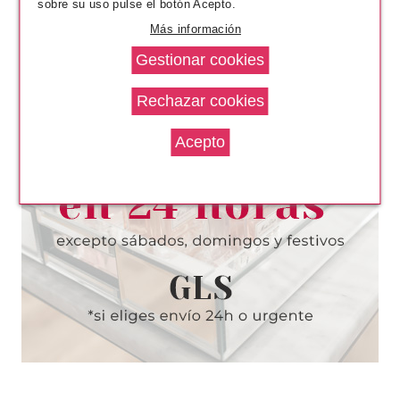
sobre su uso pulse el botón Acepto.
Más información
ANNE MOLLER
ANNE MOLLER BLOCKAGE
CREMA-MASCARILLA
HIDRATANTE EFECTO FILLER
50 ML
Pvr 39.00€
desde
21.85€
-44%