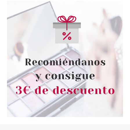
ANNE MOLLER
ANNE MOLLER STIMULAGE
CREMA ILUMINADORA
REAFIRMANTE SPF15 50 ML
Pvr 44.50€
desde
26.95€
-39%