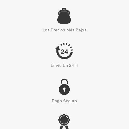
ANNE MOLLER
ANNE MOLLER LECHE
DESMAQUILLANTE OJOS Y
ROSTRO PIELES SECA 400 ML
Los Precios Más Bajos
Pvr 19.95€
desde
8.50€
-57%
Envío En 24 H
Pago Seguro
ANNE MOLLER