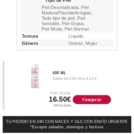
Tipo de Piel
Piel Desvitalizada, Piel
Madura/Flacida/Arrugas,
Todo tipo de piel, Piel
Sensible, Piel Grasa,
Piel Mixta, Piel Normal
Textura
Líquido
Género
Unisex, Mujer
400 ML
Salen los 100 ml a 4.13 €
PVR 28.00€
16.50€
Comprar
IVA incluido
TU PEDIDO EN 24H CON NACEX Y GLS CON ENVÍO URGENTE
*Excepto sábados, domingos y festivos