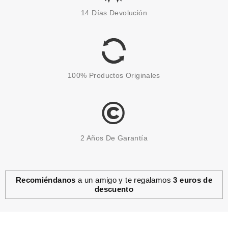
ANNE MOLLER STIMULAGE
14 Días Devolución
FLUIDO PERFECCIONADOR
ILUMINADOR SPF30 50 ML
Pvr 44.50€
desde
26.20€
-41%
100% Productos Originales
2 Años De Garantía
Recomiéndanos
a un amigo y te regalamos
3 euros de
descuento
ANNE MOLLER
ANNE MOLLER BODY SCRUB
GEL-MOUSSE EXFOLIANTE
CORPORAL 200 ML