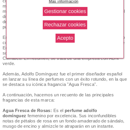
claramente su visión de la moda y enmarca todo lo que la
Más información
marca representa, pues apuesta por lo natural, desde los
materiales (100% orgánicos como el lino o la alpaca) hasta el
diseño de sus prendas. De la misma manera, las fragancias
de su línea de colonias y perfumes intentan capturar la más
pura
esencia de la naturaleza
.
En la actualidad, esta marca se distingue por su compromiso
con el
medio
ambiente
y prueba de ello es su "Manifiesto de
Ecología y Bienestar Ambiental" que incorpora las prácticas
sostenibles recomendadas por el Proyecto contra el Cambio
Climático. En resumen, se trata de una empresa con ADN
verde.
Además, Adolfo Domínguez fue el primer diseñador español
en lanzar su línea de perfumes con un éxito rotundo, en la que
se destaca su icónica fragancia "Agua Fresca".
A continuación, hacemos un recuento de las principales
fragancias de esta marca:
Agua Fresca de Rosas:
Es el
perfume
adolfo
domínguez
femenino por excelencia. Sus inconfundibles
notas de pétalos de rosa en un fondo amaderado de sándalo,
musgo de encino y almizcle te atraparán en un instante.