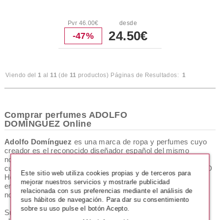
Pvr 46.00€
desde
24.50€
-47%
Viendo del
1
al
11
(de
11
productos)
Páginas de Resultados:
1
Comprar perfumes ADOLFO
DOMÍNGUEZ Online
Adolfo
Domínguez
es una marca de ropa y perfumes cuyo
creador es el reconocido diseñador español del mismo
nombre. Sus orígenes se remontan a la década de los 70,
cuando dicha casa de modas lanzó su primera colección "AD
Este sitio web utiliza cookies propias y de terceros para
Hombre". La popularidad de la marca creció cuando se
mejorar nuestros servicios y mostrarle publicidad
encargó de vestir a todo el elenco de la exitosa serie
relacionada con sus preferencias mediante el análisis de
norteamericana
Miami Vice.
sus hábitos de navegación. Para dar su consentimiento
sobre su uso pulse el botón Acepto.
Su legendario lema de campaña "La arruga es bella" define