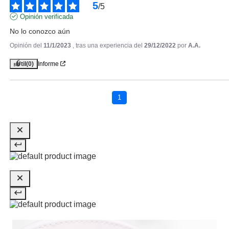
5
/
5
Opinión verificada
No lo conozco aún
Opinión del
11/1/2023
, tras una experiencia del
29/12/2022
por
A.A.
Útil
(0)
Informe
ADOLFO DOMINGUEZ
ADOLFO DOMINGUEZ ADN
ROSA SPICY EDP 100 ML
1
UNISEX
Pvr 76.00€
desde
45.95€
-40%