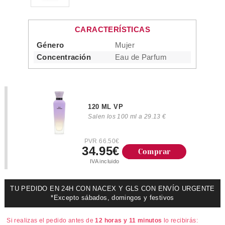
CARACTERÍSTICAS
Género
Mujer
Concentración
Eau de Parfum
120 ML VP
Salen los 100 ml a 29.13 €
PVR 66.50€
34.95€
Comprar
IVA incluido
TU PEDIDO EN 24H CON NACEX Y GLS CON ENVÍO URGENTE
*Excepto sábados, domingos y festivos
Si realizas el pedido antes de
12 horas y 11 minutos
lo recibirás: