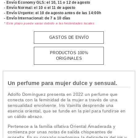
- Envío Economy GLS: el
10, 11 o 12 de agosto
- Envío Normal: el
10 o el 11 de agosto
- Envío Urgente: el
10 de agosto antes de las 14:00h
- Envío Internacional: de 7 a 10 días
* Este plazo puede variar debido a las festividades locales
GASTOS DE ENVÍO
PRODUCTOS 100%
ORIGINALES
Un perfume para mujer dulce y sensual.
Adolfo Domínguez presenta en 2022 un perfume que
conecta con la feminidad de la mujer a través de una
sensualidad envolvente
.
Iris Vainilla desprende una
esencia oriental, que se funde en la piel para fundirse en
un cálido abrazo.
Pertenece a la
familia olfativa Oriental Amaderada
y
comienza por unas notas de salida chispeantes de
grosella. En su corazón predomina la delicadeza del iris y