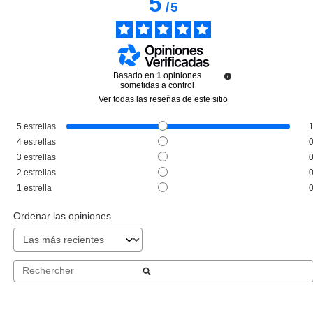
5
/
5
Basado en
1
opiniones
sometidas a control
Ver todas las reseñas de este sitio
5
estrellas
ADOLFO DOMINGUEZ
4
estrellas
ADOLFO DOMINGUEZ AGUA
3
estrellas
FRESCA DE AZAHAR EDT 200
2
estrellas
ML VP.
Pvr 73.50€
desde
1
estrella
41.18€
-44%
Ordenar las opiniones