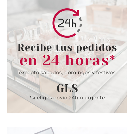
ADOLFO DOMINGUEZ
ADOLFO DOMINGUEZ JAZMIN
TONKA EDP 120 ML + EDP 10
ML + B/L 75 ML SET REGALO
Pvr 75.50€
desde
43.99€
-42%
ADOLFO DOMINGUEZ
ADOLFO DOMINGUEZ ADN