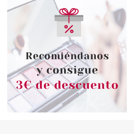
NEROLI ECSTASY EDP 100 ML
UNISEX
Pvr 76.00€
desde
42.90€
-44%
ADOLFO DOMINGUEZ
ADOLFO DOMINGUEZ
TERRACOTA MUSK EDP 60 ML
Pvr 46.00€
desde