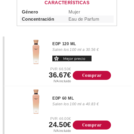
CARACTERÍSTICAS
Género
Mujer
Concentración
Eau de Parfum
EDP 120 ML
Salen los 100 ml a 30.56 €
PVR 66.50€
36.67€
Comprar
IVA incluido
EDP 60 ML
Salen los 100 ml a 40.83 €
PVR 46.00€
24.50€
Comprar
IVA incluido