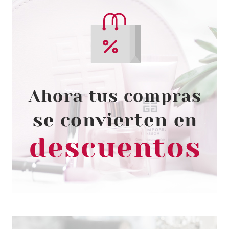
GUY LAROCHE
GUY LAROCHE DRAKKAR NOIR
EDT 200 ML
Pvr 122.00€
desde
31.50€
-74%