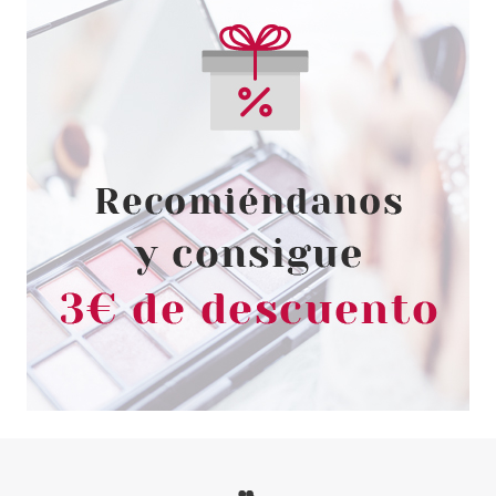
MAYBELLINE
MAYBELLINE COLOR SHOW
ESMALTE DE UÑAS 349 POWER
RED 7 ML S/ CAJA***
desde
1.00€