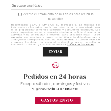
Acepto el tratamiento de mis datos para recibir la
newsletter
Responsable: BEAUTY DIVISION SL B-66515875. La finalidad del
tratamiento de los datos para la que usted da su consentimiento será
la de proporcionar contenido comercial y descuentos exclusivos. Los
datos proporcionados se conservarán mientras no solicite el cese de la
actividad y no se cederán a terceros, salvo obligación legal. Puede
contactar con nosotros a través de info@lacentraldelperfume.com y
anna@lacentraldelperfume.com. Ud. tiene derecho a acceder, rectificar
y suprimir los datos, así como otros derechos, puede consultar la
información adicional y detallada en nuestra
Política de Privacidad
.
ENVIAR