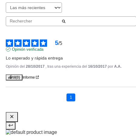
5
/
5
Opinión verificada
Lo esperado y rápida entrega
Opinión del
28/10/2017
, tras una experiencia del
16/10/2017
por
A.A.
Útil
(0)
Informe
VERSACE
VERSACE BRIGHT CRYSTAL
EDT 30 ML
1
Pvr 65.00€
desde
38.95€
-40%