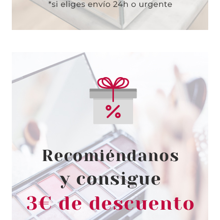
VERSACE
VERSACE DYLAN BLUE FEMME
EDP 100 ML
Pvr 135.00€
desde
65.15€
-52%