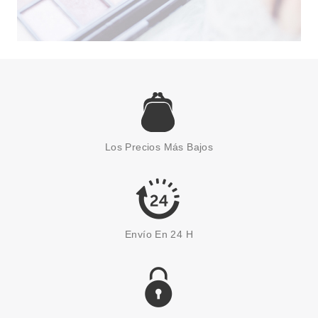
VERSACE
VERSACE BRIGHT CRYSTAL
ABSOLU EDP 30 ML
Pvr 65.00€
desde
42.75€
-34%
Los Precios Más Bajos
Envío En 24 H