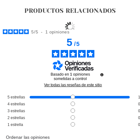
PRODUCTOS RELACIONADOS
5
/
5
-
1
opiniones
5
/
5
Basado en
1
opiniones
sometidas a control
Ver todas las reseñas de este sitio
5
estrellas
VERSACE
4
estrellas
VERSACE YELLOW DIAMOND
3
estrellas
EDT 50 ML
2
estrellas
Pvr 95.00€
desde
1
estrella
53.95€
-43%
Ordenar las opiniones