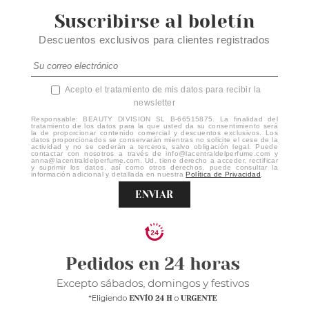
Suscribirse al boletín
Descuentos exclusivos para clientes registrados
Acepto el tratamiento de mis datos para recibir la
newsletter
Responsable: BEAUTY DIVISION SL B-66515875. La finalidad del
tratamiento de los datos para la que usted da su consentimiento será
la de proporcionar contenido comercial y descuentos exclusivos. Los
datos proporcionados se conservarán mientras no solicite el cese de la
actividad y no se cederán a terceros, salvo obligación legal. Puede
contactar con nosotros a través de info@lacentraldelperfume.com y
anna@lacentraldelperfume.com. Ud. tiene derecho a acceder, rectificar
y suprimir los datos, así como otros derechos, puede consultar la
información adicional y detallada en nuestra
Política de Privacidad
.
ENVIAR