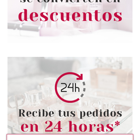
ALCOHOL 50 ML
desde
0.60€
MAIMED
SUERO FISIOLÓGICO 30 ML
Pvr 1.50€
desde
0.85€
-43%