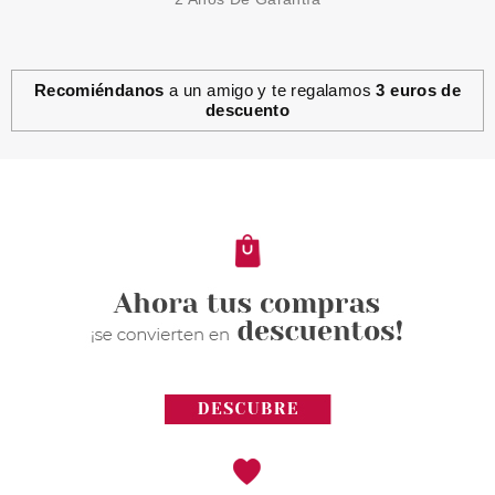
Recomiéndanos
a un amigo y te regalamos
3 euros de
descuento
MAIMED
SUERO FISIOLÓGICO 250 ML
Pvr 3.55€
desde
2.10€
-41%