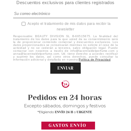
Descuentos exclusivos para clientes registrados
Acepto el tratamiento de mis datos para recibir la
newsletter
Responsable: BEAUTY DIVISION SL B-66515875. La finalidad del
tratamiento de los datos para la que usted da su consentimiento será
la de proporcionar contenido comercial y descuentos exclusivos. Los
datos proporcionados se conservarán mientras no solicite el cese de la
actividad y no se cederán a terceros, salvo obligación legal. Puede
contactar con nosotros a través de info@lacentraldelperfume.com y
anna@lacentraldelperfume.com. Ud. tiene derecho a acceder, rectificar
y suprimir los datos, así como otros derechos, puede consultar la
información adicional y detallada en nuestra
Política de Privacidad
.
ENVIAR