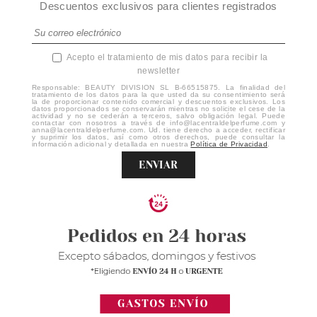
Descuentos exclusivos para clientes registrados
Acepto el tratamiento de mis datos para recibir la
newsletter
Responsable: BEAUTY DIVISION SL B-66515875. La finalidad del
tratamiento de los datos para la que usted da su consentimiento será
la de proporcionar contenido comercial y descuentos exclusivos. Los
datos proporcionados se conservarán mientras no solicite el cese de la
actividad y no se cederán a terceros, salvo obligación legal. Puede
contactar con nosotros a través de info@lacentraldelperfume.com y
anna@lacentraldelperfume.com. Ud. tiene derecho a acceder, rectificar
y suprimir los datos, así como otros derechos, puede consultar la
información adicional y detallada en nuestra
Política de Privacidad
.
ENVIAR