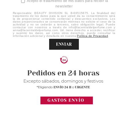
Acepto el tratamiento de mis datos para recibir la
newsletter
Responsable: BEAUTY DIVISION SL B-66515875. La finalidad del
tratamiento de los datos para la que usted da su consentimiento será
la de proporcionar contenido comercial y descuentos exclusivos. Los
datos proporcionados se conservarán mientras no solicite el cese de la
actividad y no se cederán a terceros, salvo obligación legal. Puede
contactar con nosotros a través de info@lacentraldelperfume.com y
anna@lacentraldelperfume.com. Ud. tiene derecho a acceder, rectificar
y suprimir los datos, así como otros derechos, puede consultar la
información adicional y detallada en nuestra
Política de Privacidad
.
ENVIAR