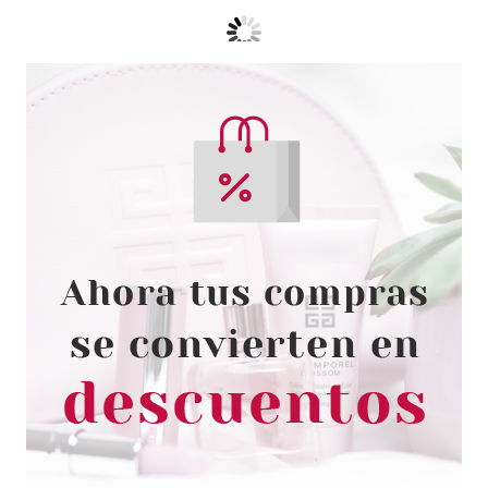
BABARIA
BABARIA LOCION CORPORAL
COLAGENO VEGANO 400 ML
desde
3.45€