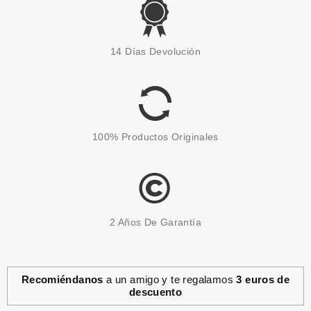
LAISEVEN
LAISEVEN CREMA
14 Días Devolución
REPARADORA CODOS,
RODRILLAS & TALONES 125 ML
desde
1.40€
100% Productos Originales
2 Años De Garantía
Recomiéndanos
a un amigo y te regalamos
3 euros de
descuento
CATRICE