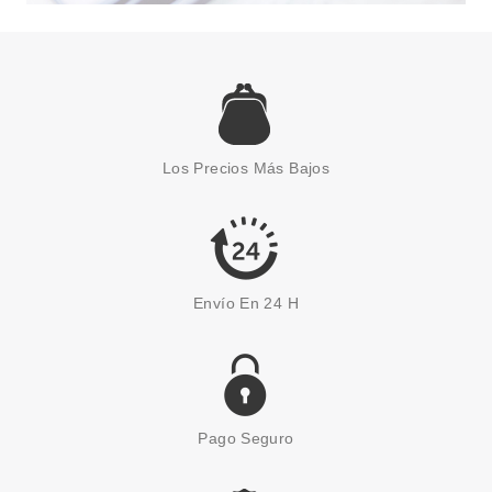
SOAP & GLORY
SOAP & GLORY ORIGINAL PINK
MANTECA HIDRATANTE
Los Precios Más Bajos
CORPORAL MINI 50 ML
Pvr 2.95€
desde
2.25€
-24%
Envío En 24 H
Pago Seguro