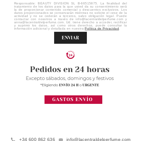
Responsable: BEAUTY DIVISION SL B-66515875. La finalidad del
tratamiento de los datos para la que usted da su consentimiento será
la de proporcionar contenido comercial y descuentos exclusivos. Los
datos proporcionados se conservarán mientras no solicite el cese de la
actividad y no se cederán a terceros, salvo obligación legal. Puede
contactar con nosotros a través de info@lacentraldelperfume.com y
anna@lacentraldelperfume.com. Ud. tiene derecho a acceder, rectificar
y suprimir los datos, así como otros derechos, puede consultar la
información adicional y detallada en nuestra
Política de Privacidad
.
ENVIAR
+34 600 862 636
info@lacentraldelperfume.com