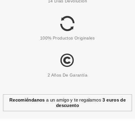
14 Días Devolución
EFECTOS 125ML
desde
7.95€
100% Productos Originales
2 Años De Garantía
Recomiéndanos
a un amigo y te regalamos
3 euros de
descuento
BABARIA
BABARIA LECHE PROTECTORA
SOLAR PIELES SENSIBLES SPF
50+ 100 ML
desde