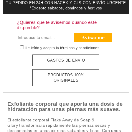
TU PEDIDO EN 24H CON NACEX Y GLS CON ENVÍO URGENTE
*Excepto sábados, domingos y festivos
¿Quieres que te avisemos cuando esté
disponible?
Avisarme
He leído y acepto la
términos y condiciones
GASTOS DE ENVÍO
PRODUCTOS 100%
ORIGINALES
Exfoliante corporal que aporta una dosis de
hidratación para unas piernas más suaves.
El exfoliante corporal Flake Away de Soap &
Glory transformará rápidamente las piernas secas y
descamadas en unas piernas radiantes y finas.
Con unos