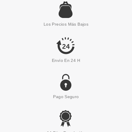
AUSTRALIAN GOLD
AUSTRALIAN GOLD BOTANICAL
SUNSCREEN SPF 15 147 ML
Los Precios Más Bajos
desde
15.99€
Envío En 24 H
Pago Seguro
BABARIA
BABARIA CREMA FACIAL XXL 4