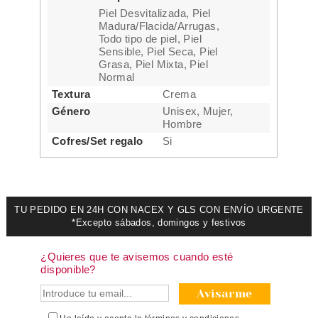
Piel Desvitalizada, Piel
Madura/Flacida/Arrugas,
Todo tipo de piel, Piel
Sensible, Piel Seca, Piel
Grasa, Piel Mixta, Piel
Normal
Textura
Crema
Género
Unisex, Mujer,
Hombre
Cofres/Set regalo
Si
TU PEDIDO EN 24H CON NACEX Y GLS CON ENVÍO URGENTE
*Excepto sábados, domingos y festivos
¿Quieres que te avisemos cuando esté
disponible?
Avisarme