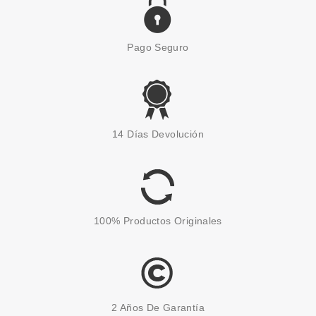
Pago Seguro
RESULTIME
RESULTIME MULTI
14 Días Devolución
PERFECCIONADOR
TRATAMIENTO ALISANTE 30 ML
Pvr 35.00€
desde
16.75€
-52%
100% Productos Originales
2 Años De Garantía