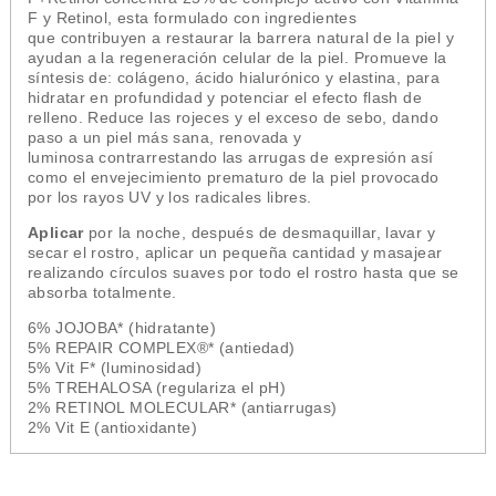
F y Retinol, esta f
ormulado con ingredientes
que contribuyen a restaurar la barrera natural de la piel y
ayudan a la regeneración celular de la piel. Promueve la
síntesis de: colágeno, ácido hialurónico y elastina, para
hidratar en profundidad y potenciar el efecto flash de
relleno. Reduce las rojeces y el exceso de sebo, dando
paso a un piel más sana, renovada y
luminosa contrarrestando las arrugas de expresión así
como el envejecimiento prematuro de la piel provocado
por los rayos UV y los radicales libres.
Aplicar
por la noche, después de desmaquillar, lavar y
secar el rostro, aplicar un pequeña cantidad y masajear
realizando círculos suaves por todo el rostro hasta que se
absorba totalmente.
6% JOJOBA* (hidratante)
5% REPAIR COMPLEX®* (antiedad)
5% Vit F* (luminosidad)
5% TREHALOSA (regulariza el pH)
2% RETINOL MOLECULAR* (antiarrugas)
2% Vit E (antioxidante)