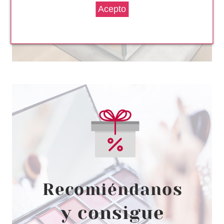
BABARIA
BABARIA ALOE VERA CREMA
FACIAL 50ML+DESODORANTE
ROLL-ON 75ML+CREMA MANOS
100ML SET REGALO
desde
9.95€