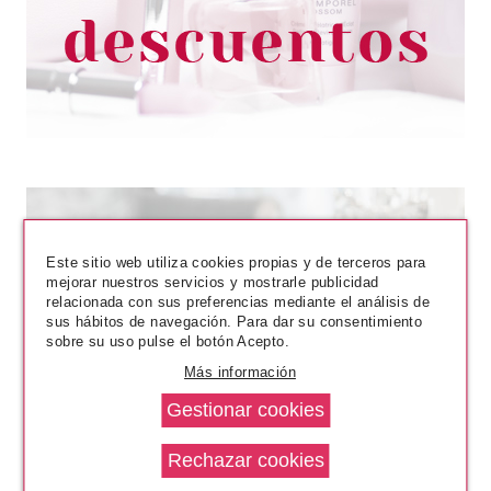
ROSA MOSQUETA 50ML
desde
9.75€
Este sitio web utiliza cookies propias y de terceros para
mejorar nuestros servicios y mostrarle publicidad
relacionada con sus preferencias mediante el análisis de
sus hábitos de navegación. Para dar su consentimiento
sobre su uso pulse el botón Acepto.
SKIN GENERICS
Más información
SKIN GENERICS ID SKIN
IDENTITY RUTINA
ANTIARRUGAS &
ANTIOXIDANTE SET REGALO
Pvr 34.95€
desde
22.05€
-37%