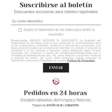
Suscribirse al boletín
Descuentos exclusivos para clientes registrados
Acepto el tratamiento de mis datos para recibir la
newsletter
Responsable: BEAUTY DIVISION SL B-66515875. La finalidad del
tratamiento de los datos para la que usted da su consentimiento será
la de proporcionar contenido comercial y descuentos exclusivos. Los
datos proporcionados se conservarán mientras no solicite el cese de la
actividad y no se cederán a terceros, salvo obligación legal. Puede
contactar con nosotros a través de info@lacentraldelperfume.com y
anna@lacentraldelperfume.com. Ud. tiene derecho a acceder, rectificar
y suprimir los datos, así como otros derechos, puede consultar la
información adicional y detallada en nuestra
Política de Privacidad
.
ENVIAR