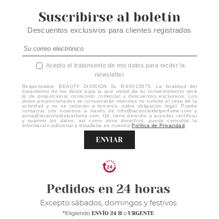
Suscribirse al boletín
Descuentos exclusivos para clientes registrados
Acepto el tratamiento de mis datos para recibir la
newsletter
Responsable: BEAUTY DIVISION SL B-66515875. La finalidad del
tratamiento de los datos para la que usted da su consentimiento será
la de proporcionar contenido comercial y descuentos exclusivos. Los
datos proporcionados se conservarán mientras no solicite el cese de la
actividad y no se cederán a terceros, salvo obligación legal. Puede
contactar con nosotros a través de info@lacentraldelperfume.com y
anna@lacentraldelperfume.com. Ud. tiene derecho a acceder, rectificar
y suprimir los datos, así como otros derechos, puede consultar la
información adicional y detallada en nuestra
Política de Privacidad
.
ENVIAR