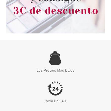
SOAP & GLORY
SOAP & GLORY BALSAMO
LIMPIADOR NUTRITIVO GLOW
Los Precios Más Bajos
YOUR MIND
Pvr 11.99€
desde
8.50€
-29%
Envío En 24 H