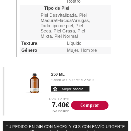
Rostro
Tipo de Piel
Piel Desvitalizada, Piel
Madura/Flacida/Arrugas,
Todo tipo de piel, Piel
Seca, Piel Grasa, Piel
Mixta, Piel Normal
Textura
Líquido
Género
Mujer, Hombre
250 ML
Salen los 100 ml a 2.96 €
PVR 12.95€
7.40€
Comprar
IVA incluido
TU PEDIDO EN 24H CON NACEX Y GLS CON ENVÍO URGENTE