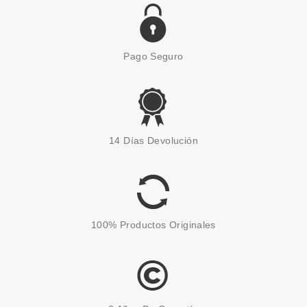
Pago Seguro
FRESH FEEL
FRESH FEEL GEL DE DUCHA
14 Días Devolución
MOUSSEL ALBARICOQUE 750
ML
Pvr 1.90€
desde
1.35€
-29%
100% Productos Originales