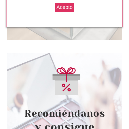
FRESH FEEL
FRESH FEEL GEL DE DUCHA
MOUSSEL SPA MARINE 750 ML
Pvr 1.90€
desde
1.35€
-29%