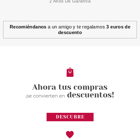
2 Años De Garantía
Recomiéndanos
a un amigo y te regalamos
3 euros de
descuento
GARNIER
GARNIER SKINACTIVE AGUA
MICELAR TODO EN 1 375 ML
desde
2.75€