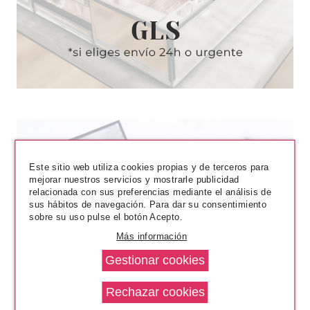
Este sitio web utiliza cookies propias y de terceros para
mejorar nuestros servicios y mostrarle publicidad
SISLEY
relacionada con sus preferencias mediante el análisis de
SISLEY IZIA LA NUIT EDP 100
sus hábitos de navegación. Para dar su consentimiento
ML
sobre su uso pulse el botón Acepto.
Más información
Pvr 235.00€
desde
115.00€
-51%