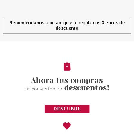
Recomiéndanos
a un amigo y te regalamos
3 euros de
descuento
SISLEY
SISLEY SOIR D´ORIENT BODY
MILK 150 ML
Pvr 103.00€
desde
56.75€
-45%