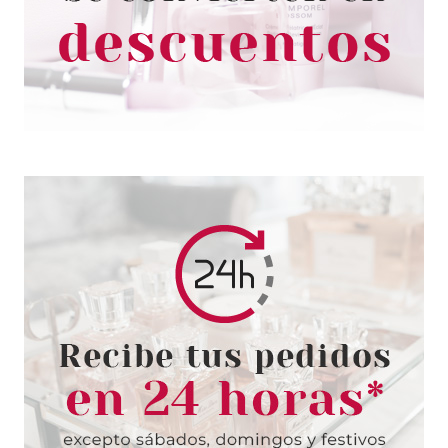
Pvr 93.00€
desde
60.20€
-35%
SISLEY
SISLEY IZIA LA NUIT EDP 50 ML
Pvr 149.50€
desde
109.95€
-26%