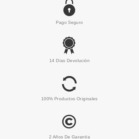
Pago Seguro
SISLEY
SISLEY L'EAU REVEE D'ARIA
14 Días Devolución
EDT 50 ML VP
Pvr 93.00€
desde
60.40€
-35%
100% Productos Originales
2 Años De Garantía