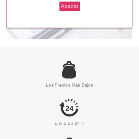
SISLEY
SISLEY EAU FLORALE BRUMA
CALMANTE 100 ML
Los Precios Más Bajos
Pvr 77.00€
desde
57.85€
-25%
Envío En 24 H