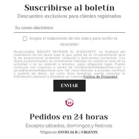
Suscribirse al boletín
Descuentos exclusivos para clientes registrados
Acepto el tratamiento de mis datos para recibir la
newsletter
Responsable: BEAUTY DIVISION SL B-66515875. La finalidad del
tratamiento de los datos para la que usted da su consentimiento será
la de proporcionar contenido comercial y descuentos exclusivos. Los
datos proporcionados se conservarán mientras no solicite el cese de la
actividad y no se cederán a terceros, salvo obligación legal. Puede
contactar con nosotros a través de info@lacentraldelperfume.com y
anna@lacentraldelperfume.com. Ud. tiene derecho a acceder, rectificar
y suprimir los datos, así como otros derechos, puede consultar la
información adicional y detallada en nuestra
Política de Privacidad
.
ENVIAR