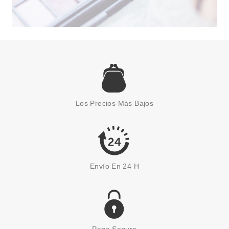
UBU
UBU SPONGE CAKES DUO DE
ESPONJAS APLICADORAS
Los Precios Más Bajos
Pvr 5.90€
desde
1.90€
-68%
Envío En 24 H
Pago Seguro