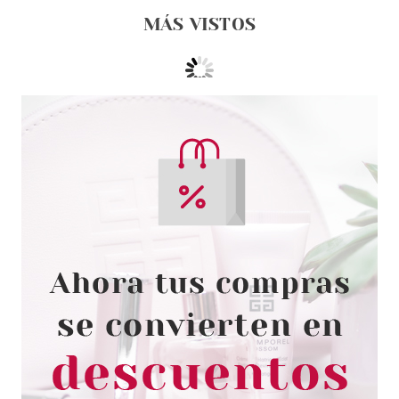
MÁS VISTOS
REAL TECHNIQUES
REAL TECHNIQUES MIRACLE
COMPLEXION-ESPONJA DE
MAQUILLAJE
Pvr 9.99€
desde
6.55€
-34%