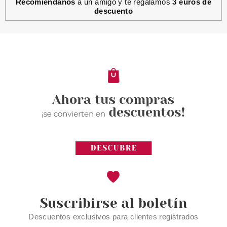
Recomiéndanos
a un amigo y te regalamos
3 euros de
descuento
REAL TECHNIQUES
REAL TECHNIQUES MIRACLE 2
EN 1 POWDER PUFF DOBLE
CARA
Pvr 9.99€
desde
7.50€
-25%
Suscribirse al boletín
Descuentos exclusivos para clientes registrados