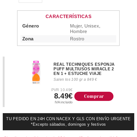
CARACTERÍSTICAS
Género
Mujer, Unisex,
Hombre
Zona
Rostro
REAL TECHNIQUES ESPONJA
PUFF MULTIUSOS MIRACLE 2
EN 1 + ESTUCHE VIAJE
Salen los 100 gr a 849 €
PVR 10.49€
8.49€
Comprar
IVA incluido
TU PEDIDO EN 24H CON NACEX Y GLS CON ENVÍO URGENTE
*Excepto sábados, domingos y festivos