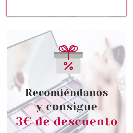
REAL TECHNIQUES
REAL TECHNIQUES NEON
CANDY ESPONJA MAQUILLAJE
Pvr 9.99€
desde
7.41€
-26%