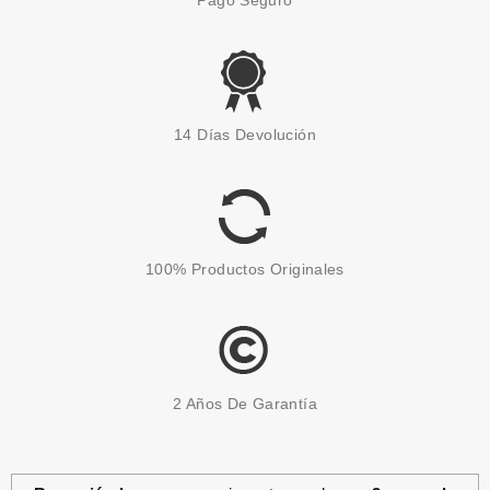
ECOTOOLS
ECOTOOLS BIOBLENDER
14 Días Devolución
ESPONJA DE MAQUILLAJE BIO-
DEGRADABLE
Pvr 8.50€
desde
6.70€
-21%
100% Productos Originales
2 Años De Garantía