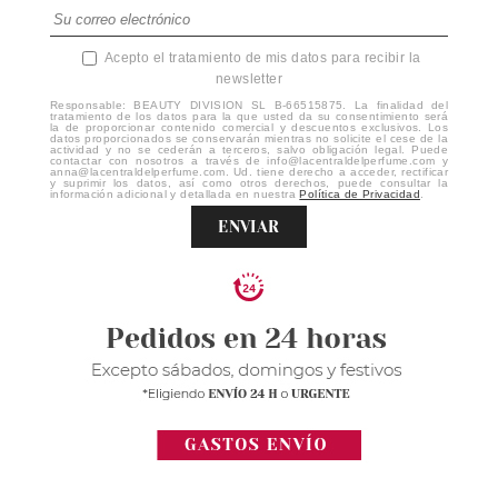
Acepto el tratamiento de mis datos para recibir la
newsletter
Responsable: BEAUTY DIVISION SL B-66515875. La finalidad del
tratamiento de los datos para la que usted da su consentimiento será
la de proporcionar contenido comercial y descuentos exclusivos. Los
datos proporcionados se conservarán mientras no solicite el cese de la
actividad y no se cederán a terceros, salvo obligación legal. Puede
contactar con nosotros a través de info@lacentraldelperfume.com y
anna@lacentraldelperfume.com. Ud. tiene derecho a acceder, rectificar
y suprimir los datos, así como otros derechos, puede consultar la
información adicional y detallada en nuestra
Política de Privacidad
.
ENVIAR