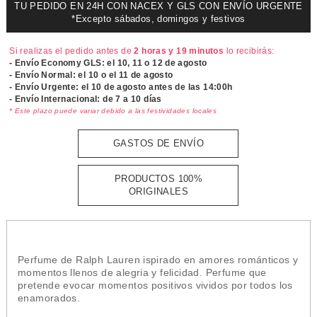
TU PEDIDO EN 24H CON NACEX Y GLS CON ENVÍO URGENTE
*Excepto sábados, domingos y festivos
Si realizas el pedido antes de
2 horas y 19 minutos
lo recibirás:
- Envío Economy GLS: el
10, 11 o 12 de agosto
- Envío Normal: el
10 o el 11 de agosto
- Envío Urgente: el
10 de agosto antes de las 14:00h
- Envío Internacional: de 7 a 10 días
* Este plazo puede variar debido a las festividades locales
GASTOS DE ENVÍO
PRODUCTOS 100%
ORIGINALES
Perfume de Ralph Lauren ispirado en amores románticos y
momentos llenos de alegria y felicidad. Perfume que
pretende evocar momentos positivos vividos por todos los
enamorados.