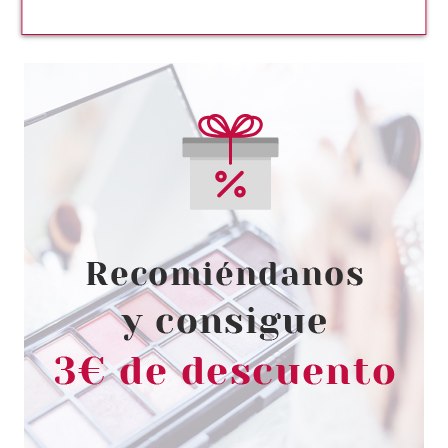
RALPH LAUREN
RALPH LAUREN ROMANCE
EDP 50 ML
Pvr 92.00€
desde
68.05€
-26%