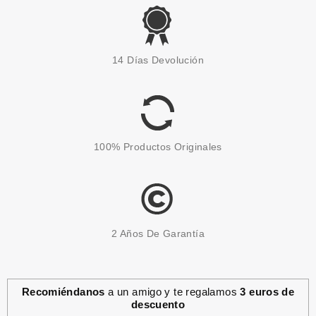
RALPH LAUREN
RALPH LAUREN BIG PONY 2
14 Días Devolución
WOMAN PINK EDT 50 ML
Pvr 70.00€
desde
23.99€
-66%
100% Productos Originales
2 Años De Garantía
Recomiéndanos
a un amigo y te regalamos
3 euros de
descuento
RALPH LAUREN