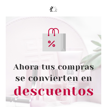
RALPH LAUREN
RALPH LAUREN RALPH EDT
100 ML VP.
Pvr 120.00€
desde
64.50€
-46%