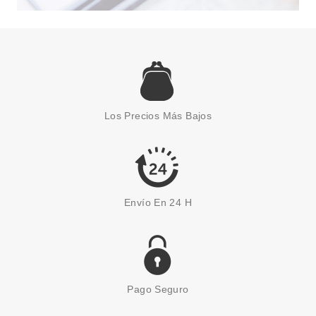
RALPH LAUREN
RALPH LAUREN ROMANCE
EDP 100 ML
Los Precios Más Bajos
Pvr 115.00€
desde
82.90€
-28%
Envío En 24 H
Pago Seguro