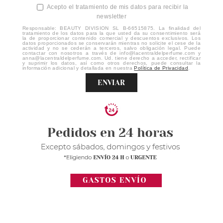
Acepto el tratamiento de mis datos para recibir la
newsletter
Responsable: BEAUTY DIVISION SL B-66515875. La finalidad del
tratamiento de los datos para la que usted da su consentimiento será
la de proporcionar contenido comercial y descuentos exclusivos. Los
datos proporcionados se conservarán mientras no solicite el cese de la
actividad y no se cederán a terceros, salvo obligación legal. Puede
contactar con nosotros a través de info@lacentraldelperfume.com y
anna@lacentraldelperfume.com. Ud. tiene derecho a acceder, rectificar
y suprimir los datos, así como otros derechos, puede consultar la
información adicional y detallada en nuestra
Política de Privacidad
.
ENVIAR