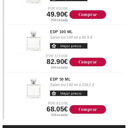
PVR 65.00€
49.90€
Comprar
IVA incluido
EDP 100 ML
Salen los 100 ml a 82.9 €
PVR 115.00€
82.90€
Comprar
IVA incluido
EDP 50 ML
Salen los 100 ml a 136.1 €
PVR 92.00€
68.05€
Comprar
IVA incluido