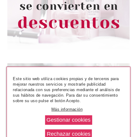
AROUSER VIBRADOR
ESTIMULADOR DE CLITORIS Y
PUNTO G 1UD
Pvr 35.99€
desde
23.99€
-33%
Este sitio web utiliza cookies propias y de terceros para
mejorar nuestros servicios y mostrarle publicidad
relacionada con sus preferencias mediante el análisis de
sus hábitos de navegación. Para dar su consentimiento
sobre su uso pulse el botón Acepto.
Más información
PLUS ONE
PLUS ONE PERSONAL
STROCKER MASTURBADOR
PARA PENE 1UD
Pvr 25.99€
desde