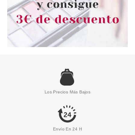
PLUS ONE
PLUS ONE VIBRATING BULLET
VIBRADOR ESTIMULADOR
Los Precios Más Bajos
Pvr 14.99€
desde
9.99€
-33%
Envío En 24 H