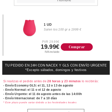
1 UD
Salen los 100 gr a 1999 €
PVR 29.99€
19.99€
Comprar
IVA incluido
TU PEDIDO EN 24H CON NACEX Y GLS CON ENVÍO URGENTE
*Excepto sábados, domingos y festivos
Si realizas el pedido antes de
28 horas y 23 minutos
lo recibirás:
- Envío Economy GLS: el
11, 12 o 13 de agosto
- Envío Normal: el
11 o el 12 de agosto
- Envío Urgente: el
11 de agosto antes de las 14:00h
- Envío Internacional: de 7 a 10 días
* Este plazo puede variar debido a las festividades locales