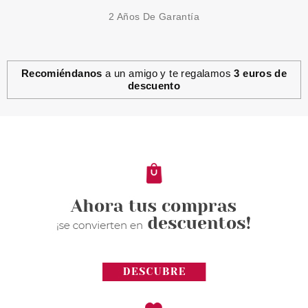
2 Años De Garantía
Recomiéndanos
a un amigo y te regalamos
3 euros de
descuento
PLUS ONE
PLUS ONE G-SPOT MASSAGER
VIBRADOR ESTIMULADOR
PUNTO G 1UD
Pvr 35.99€
desde
23.95€
-33%