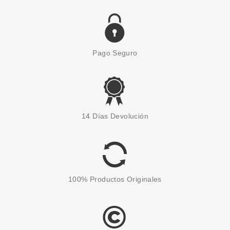
Pago Seguro
PLUS ONE
PLUS ONE PERSONAL
14 Días Devolución
MASSAGER VIBRADOR PUNTO
G 1 UD
Pvr 27.99€
desde
17.99€
-36%
100% Productos Originales