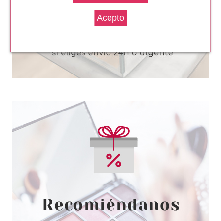
17.95€
-31%
PLUS ONE
PLUS ONE KEGEL TRAINER
VIBRADOR PARA SUELO
PELVICO 1 UD
Pvr 59.99€
desde
39.95€
-33%