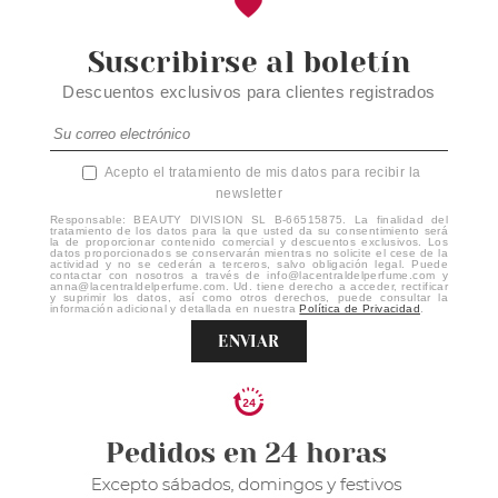
Suscribirse al boletín
Descuentos exclusivos para clientes registrados
Acepto el tratamiento de mis datos para recibir la
newsletter
Responsable: BEAUTY DIVISION SL B-66515875. La finalidad del
tratamiento de los datos para la que usted da su consentimiento será
la de proporcionar contenido comercial y descuentos exclusivos. Los
datos proporcionados se conservarán mientras no solicite el cese de la
actividad y no se cederán a terceros, salvo obligación legal. Puede
contactar con nosotros a través de info@lacentraldelperfume.com y
anna@lacentraldelperfume.com. Ud. tiene derecho a acceder, rectificar
y suprimir los datos, así como otros derechos, puede consultar la
información adicional y detallada en nuestra
Política de Privacidad
.
ENVIAR