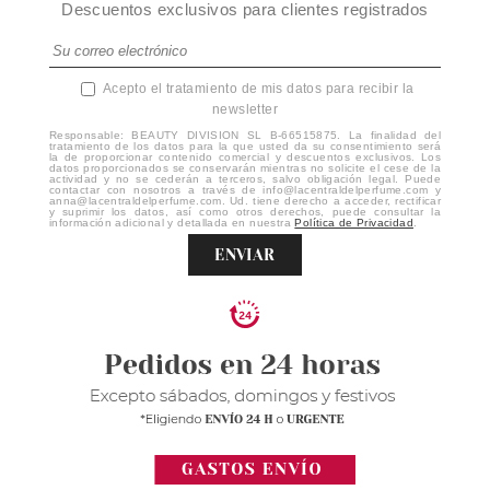
Descuentos exclusivos para clientes registrados
Acepto el tratamiento de mis datos para recibir la
newsletter
Responsable: BEAUTY DIVISION SL B-66515875. La finalidad del
tratamiento de los datos para la que usted da su consentimiento será
la de proporcionar contenido comercial y descuentos exclusivos. Los
datos proporcionados se conservarán mientras no solicite el cese de la
actividad y no se cederán a terceros, salvo obligación legal. Puede
contactar con nosotros a través de info@lacentraldelperfume.com y
anna@lacentraldelperfume.com. Ud. tiene derecho a acceder, rectificar
y suprimir los datos, así como otros derechos, puede consultar la
información adicional y detallada en nuestra
Política de Privacidad
.
ENVIAR