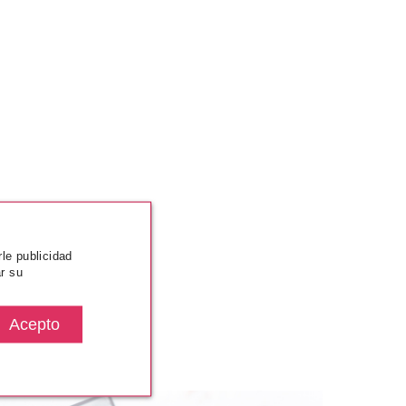
rle publicidad
r su