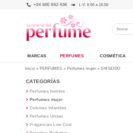
+34 600 862 636
L-V: 8:00 a 16:00
MARCAS
PERFUMES
COSMÉTICA
Inicio
»
PERFUMES
»
Perfumes mujer
»
SHISEIDO
CATEGORÍAS
Perfumes hombre
Perfumes mujer
Colonias Infantiles
Perfumes Unisex
Fragancias Low Cost
Estuches Perfumes