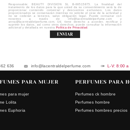
Responsable: BEAUTY DIVISION SL B-66515875. La finalidad del
tratamiento de los datos para la que usted da su consentimiento será la de
proporcionar contenido comercial y descuentos exclusivos. Los datos
proporcionados se conservarán mientras no solicite el cese de la actividad y
no se cederán a terceros, salvo obligación legal. Puede contactar con
nosotros a través de info@lacentraldelperfume.com y
anna@lacentraldelperfume.com. Ud. tiene derecho a acceder, rectificar y
suprimir los datos, así como otros derechos, puede consultar la información
adicional y detallada en nuestra
Política de Privacidad
.
ENVIAR
862 636
info@lacentraldelperfume.com
L-V: 8:00 a
FUMES PARA MUJER
PERFUMES PARA 
mes para mujer
Perfumes ck hombre
me Lolita
Perfumes hombre
mes Euphoria
Perfumes hombres precios