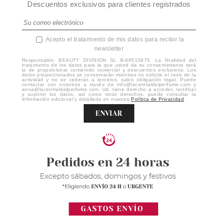
Descuentos exclusivos para clientes registrados
Acepto el tratamiento de mis datos para recibir la
newsletter
Responsable: BEAUTY DIVISION SL B-66515875. La finalidad del
tratamiento de los datos para la que usted da su consentimiento será
la de proporcionar contenido comercial y descuentos exclusivos. Los
datos proporcionados se conservarán mientras no solicite el cese de la
actividad y no se cederán a terceros, salvo obligación legal. Puede
contactar con nosotros a través de info@lacentraldelperfume.com y
anna@lacentraldelperfume.com. Ud. tiene derecho a acceder, rectificar
y suprimir los datos, así como otros derechos, puede consultar la
información adicional y detallada en nuestra
Política de Privacidad
.
ENVIAR