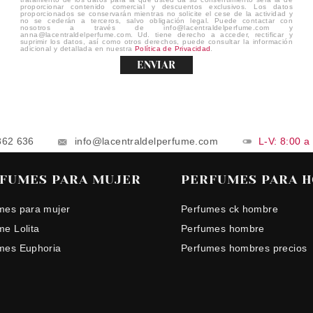
proporcionar contenido comercial y descuentos exclusivos. Los datos
proporcionados se conservarán mientras no solicite el cese de la actividad y
no se cederán a terceros, salvo obligación legal. Puede contactar con
nosotros a través de info@lacentraldelperfume.com y
anna@lacentraldelperfume.com. Ud. tiene derecho a acceder, rectificar y
suprimir los datos, así como otros derechos, puede consultar la información
adicional y detallada en nuestra
Política de Privacidad
.
ENVIAR
862 636
info@lacentraldelperfume.com
L-V: 8:00 a
FUMES PARA MUJER
PERFUMES PARA 
mes para mujer
Perfumes ck hombre
me Lolita
Perfumes hombre
mes Euphoria
Perfumes hombres precios