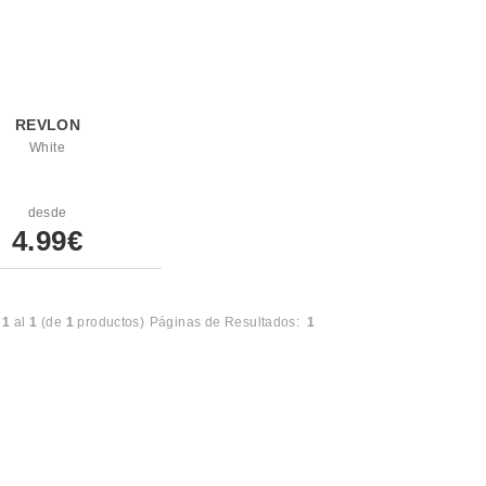
REVLON
White
desde
4.99€
l
1
al
1
(de
1
productos)
Páginas de Resultados:
1