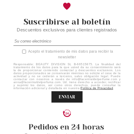
Suscribirse al boletín
Descuentos exclusivos para clientes registrados
Acepto el tratamiento de mis datos para recibir la
newsletter
Responsable: BEAUTY DIVISION SL B-66515875. La finalidad del
tratamiento de los datos para la que usted da su consentimiento será
la de proporcionar contenido comercial y descuentos exclusivos. Los
datos proporcionados se conservarán mientras no solicite el cese de la
actividad y no se cederán a terceros, salvo obligación legal. Puede
contactar con nosotros a través de info@lacentraldelperfume.com y
anna@lacentraldelperfume.com. Ud. tiene derecho a acceder, rectificar
y suprimir los datos, así como otros derechos, puede consultar la
información adicional y detallada en nuestra
Política de Privacidad
.
ENVIAR